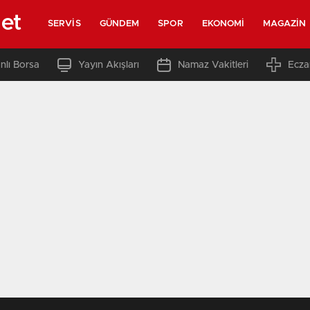
net
SERVIS
GÜNDEM
SPOR
EKONOMI
MAGAZIN
nlı Borsa
Yayın Akışları
Namaz Vakitleri
Ecza