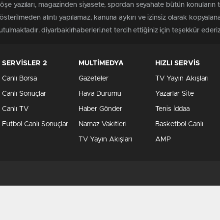
öşe yazıları, magazinden siyasete, spordan seyahate bütün konuların t
gösterilmeden alıntı yapılamaz, kanuna aykırı ve izinsiz olarak kopyal
utulmaktadır. diyarbakirhaberleri.net tercih ettiğiniz için teşekkür ederiz
SERVİSLER 2
MULTİMEDYA
HIZLI SERVİS
Canlı Borsa
Gazeteler
TV Yayın Akışları
Canlı Sonuçlar
Hava Durumu
Yazarlar Site
Canlı TV
Haber Gönder
Tenis İddaa
Futbol Canlı Sonuçlar
Namaz Vakitleri
Basketbol Canlı
TV Yayın Akışları
AMP