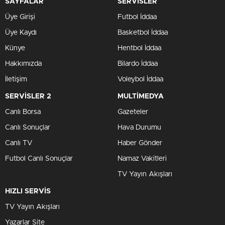
SAYFALAR
SERVİSLER
Üye Girişi
Futbol İddaa
Üye Kaydı
Basketbol İddaa
Künye
Hentbol İddaa
Hakkımızda
Bilardo İddaa
İletişim
Voleybol İddaa
SERVİSLER 2
MULTİMEDYA
Canlı Borsa
Gazeteler
Canlı Sonuçlar
Hava Durumu
Canlı TV
Haber Gönder
Futbol Canlı Sonuçlar
Namaz Vakitleri
TV Yayın Akışları
HIZLI SERVİS
TV Yayın Akışları
Yazarlar Site