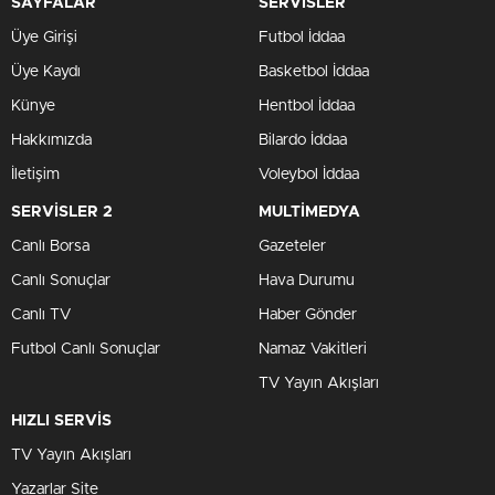
SAYFALAR
SERVİSLER
Üye Girişi
Futbol İddaa
Üye Kaydı
Basketbol İddaa
Künye
Hentbol İddaa
Hakkımızda
Bilardo İddaa
İletişim
Voleybol İddaa
SERVİSLER 2
MULTİMEDYA
Canlı Borsa
Gazeteler
Canlı Sonuçlar
Hava Durumu
Canlı TV
Haber Gönder
Futbol Canlı Sonuçlar
Namaz Vakitleri
TV Yayın Akışları
HIZLI SERVİS
TV Yayın Akışları
Yazarlar Site