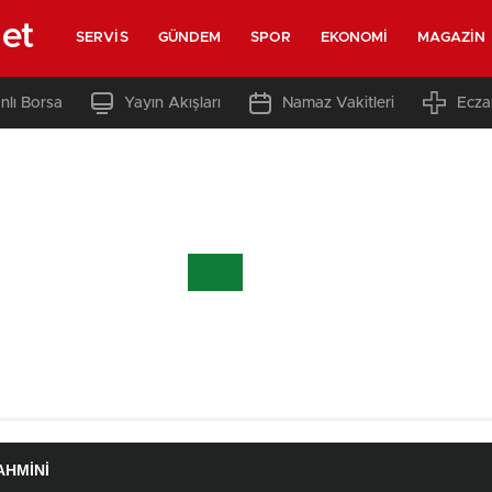
net
SERVIS
GÜNDEM
SPOR
EKONOMI
MAGAZIN
nlı Borsa
Yayın Akışları
Namaz Vakitleri
Ecza
AHMINI