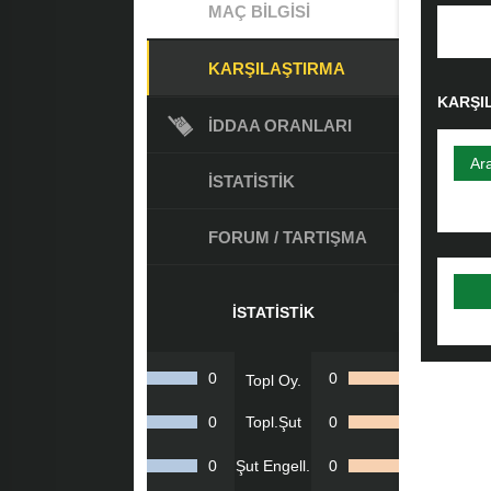
MAÇ BILGISI
KARŞILAŞTIRMA
KARŞI
İDDAA ORANLARI
Ar
İSTATISTIK
FORUM / TARTIŞMA
İSTATISTIK
0
0
Topl Oy.
0
Topl.Şut
0
0
Şut Engell.
0