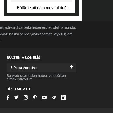
Bölüme ait data mevcut değil.
ek adresi diyarbakirhaberleri.net platformunda;
anamaz, başka yerde yayınlanamaz. Aykırı işlem
.
BÜLTEN ABONELİĞİ
+
Bu web sitesinden haber ve ebülten
almak istiyorum
BİZİ TAKİP ET