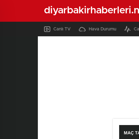
diyarbakirhaberleri.
Canlı TV
Hava Durumu
Ca
MAÇ T