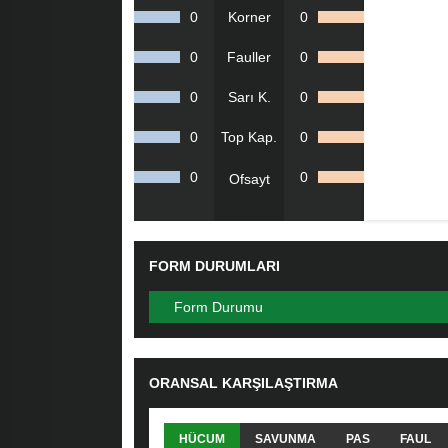
0
Korner
0
0
Fauller
0
0
Sarı K.
0
0
Top Kap.
0
0
0
Ofsayt
FORM DURUMLARI
Form Durumu
ORANSAL KARŞILAŞTIRMA
HÜCUM
SAVUNMA
PAS
FAUL