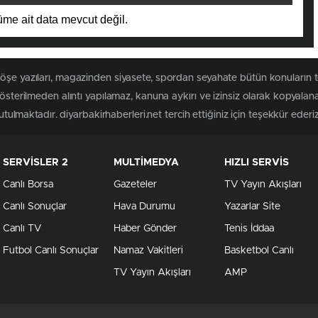
me ait data mevcut değil.
öşe yazıları, magazinden siyasete, spordan seyahate bütün konuların t
gösterilmeden alıntı yapılamaz, kanuna aykırı ve izinsiz olarak kopyal
utulmaktadır. diyarbakirhaberleri.net tercih ettiğiniz için teşekkür ederiz
SERVİSLER 2
MULTİMEDYA
HIZLI SERVİS
Canlı Borsa
Gazeteler
TV Yayın Akışları
Canlı Sonuçlar
Hava Durumu
Yazarlar Site
Canlı TV
Haber Gönder
Tenis İddaa
Futbol Canlı Sonuçlar
Namaz Vakitleri
Basketbol Canlı
TV Yayın Akışları
AMP