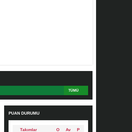
TÜMÜ
PUAN DURUMU
Takımlar
O
Av
P