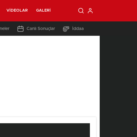
VIDEOLAR
GALERI
neler
Canlı Sonuçlar
İddaa