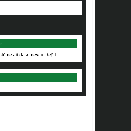
l
r
ölüme ait data mevcut değil
l