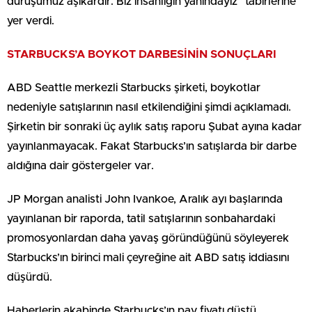
duruşumuz aşikardır. Biz insanlığın yanındayız” tabirlerine
yer verdi.
STARBUCKS’A BOYKOT DARBESİNİN SONUÇLARI
ABD Seattle merkezli Starbucks şirketi, boykotlar
nedeniyle satışlarının nasıl etkilendiğini şimdi açıklamadı.
Şirketin bir sonraki üç aylık satış raporu Şubat ayına kadar
yayınlanmayacak. Fakat Starbucks’ın satışlarda bir darbe
aldığına dair göstergeler var.
JP Morgan analisti John Ivankoe, Aralık ayı başlarında
yayınlanan bir raporda, tatil satışlarının sonbahardaki
promosyonlardan daha yavaş göründüğünü söyleyerek
Starbucks’ın birinci mali çeyreğine ait ABD satış iddiasını
düşürdü.
Haberlerin akabinde Starbucks’ın pay fiyatı düştü.