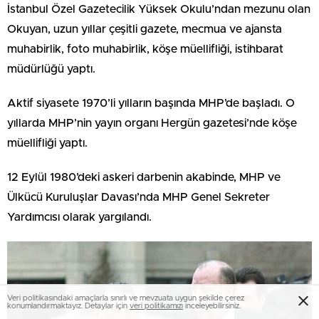
İstanbul Özel Gazetecilik Yüksek Okulu’ndan mezunu olan
Okuyan, uzun yıllar çeşitli gazete, mecmua ve ajansta
muhabirlik, foto muhabirlik, köşe müellifliği, istihbarat
müdürlüğü yaptı.
Aktif siyasete 1970’li yılların başında MHP’de başladı. O
yıllarda MHP’nin yayın organı Hergün gazetesi’nde köşe
müellifliği yaptı.
12 Eylül 1980’deki askeri darbenin akabinde, MHP ve
Ülkücü Kuruluşlar Davası’nda MHP Genel Sekreter
Yardımcısı olarak yargılandı.
Veri politikasındaki amaçlarla sınırlı ve mevzuata uygun şekilde çerez
konumlandırmaktayız. Detaylar için
veri politikamızı
inceleyebilirsiniz.