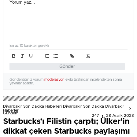
En az 10 karakter gerekli
Gönder
Gönderdiğiniz yorum
moderasyon
ekibi tarafından incelendikten sonra
yayınlanacaktır.
Diyarbakır Son Dakika Haberleri Diyarbakır Son Dakika Diyarbakır
Haberleri
Gündem
247
28 Aralık 2023
Starbucks’ı Filistin çarptı; Ülker’in
dikkat çeken Starbucks paylaşımı