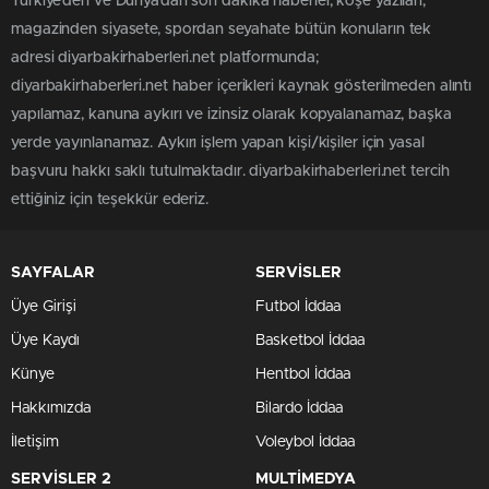
Türkiye'den ve Dünya’dan son dakika haberler, köşe yazıları,
magazinden siyasete, spordan seyahate bütün konuların tek
adresi diyarbakirhaberleri.net platformunda;
diyarbakirhaberleri.net haber içerikleri kaynak gösterilmeden alıntı
yapılamaz, kanuna aykırı ve izinsiz olarak kopyalanamaz, başka
yerde yayınlanamaz. Aykırı işlem yapan kişi/kişiler için yasal
başvuru hakkı saklı tutulmaktadır. diyarbakirhaberleri.net tercih
ettiğiniz için teşekkür ederiz.
SAYFALAR
SERVİSLER
Üye Girişi
Futbol İddaa
Üye Kaydı
Basketbol İddaa
Künye
Hentbol İddaa
Hakkımızda
Bilardo İddaa
İletişim
Voleybol İddaa
SERVİSLER 2
MULTİMEDYA