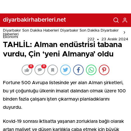
diyarbakirhaberleri.net
Diyarbakır Son Dakika Haberleri Diyarbakır Son Dakika Diyarbakır
Haberleri
Ekonomi
222
23 Aralık 2024
TAHLİL: Alman endüstrisi tabana
vurdu, Çin ‘yeni Almanya’ oldu
0
0
Fortune 500 Avrupa listesinde yer alan Alman şirketleri,
bu yıl çoğunluğu ülkenin imalat dalından olmak üzere 100
binden fazla çalışanı işten çıkarmayı planladıklarını
duyurdu.
Kovid-19 sonrası iktisatta yaşanan zorluklara bağlı olarak
artan maliyet ve düşen karlılıkla çaba etmek için büyük