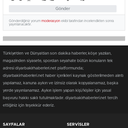
Gönder
Gönderdiğiniz yorum
moderasyon
ekibi tarafından incelendikten sonra
yayınlanacaktır.
Türkiye'den ve Dünya’dan son dakika haberler, köşe yazıları,
magazinden siyasete, spordan seyahate bütün konuların tek
adresi diyarbakirhaberleri.net platformunda;
diyarbakirhaberleri.net haber içerikleri kaynak gösterilmeden alıntı
yapılamaz, kanuna aykırı ve izinsiz olarak kopyalanamaz, başka
yerde yayınlanamaz. Aykırı işlem yapan kişi/kişiler için yasal
başvuru hakkı saklı tutulmaktadır. diyarbakirhaberleri.net tercih
ettiğiniz için teşekkür ederiz.
SAYFALAR
SERVİSLER