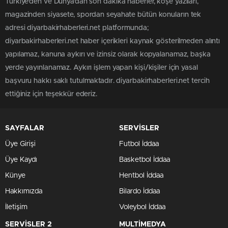
Türkiye'den ve Dünya’dan son dakika haberler, köşe yazıları,
magazinden siyasete, spordan seyahate bütün konuların tek
adresi diyarbakirhaberleri.net platformunda;
diyarbakirhaberleri.net haber içerikleri kaynak gösterilmeden alıntı
yapılamaz, kanuna aykırı ve izinsiz olarak kopyalanamaz, başka
yerde yayınlanamaz. Aykırı işlem yapan kişi/kişiler için yasal
başvuru hakkı saklı tutulmaktadır. diyarbakirhaberleri.net tercih
ettiğiniz için teşekkür ederiz.
SAYFALAR
SERVİSLER
Üye Girişi
Futbol İddaa
Üye Kaydı
Basketbol İddaa
Künye
Hentbol İddaa
Hakkımızda
Bilardo İddaa
İletişim
Voleybol İddaa
SERVİSLER 2
MULTİMEDYA