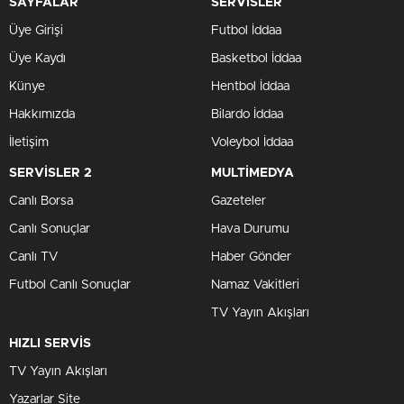
SAYFALAR
SERVİSLER
Üye Girişi
Futbol İddaa
Üye Kaydı
Basketbol İddaa
Künye
Hentbol İddaa
Hakkımızda
Bilardo İddaa
İletişim
Voleybol İddaa
SERVİSLER 2
MULTİMEDYA
Canlı Borsa
Gazeteler
Canlı Sonuçlar
Hava Durumu
Canlı TV
Haber Gönder
Futbol Canlı Sonuçlar
Namaz Vakitleri
TV Yayın Akışları
HIZLI SERVİS
TV Yayın Akışları
Yazarlar Site