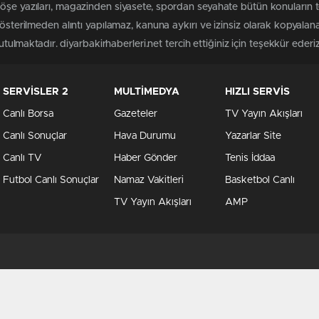
öşe yazıları, magazinden siyasete, spordan seyahate bütün konuların t
gösterilmeden alıntı yapılamaz, kanuna aykırı ve izinsiz olarak kopyal
utulmaktadır. diyarbakirhaberleri.net tercih ettiğiniz için teşekkür ederiz
SERVİSLER 2
MULTİMEDYA
HIZLI SERVİS
Canlı Borsa
Gazeteler
TV Yayın Akışları
Canlı Sonuçlar
Hava Durumu
Yazarlar Site
Canlı TV
Haber Gönder
Tenis İddaa
Futbol Canlı Sonuçlar
Namaz Vakitleri
Basketbol Canlı
TV Yayın Akışları
AMP