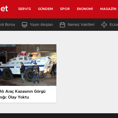
net
SERVIS
GÜNDEM
SPOR
EKONOMI
MAGAZIN
nlı Borsa
Yayın Akışları
Namaz Vakitleri
Ecza
rhlı Araç Kazasının Görgü
nığı: Olay Yoktu