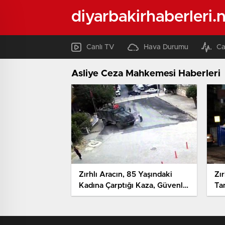
diyarbakirhaberleri.
Canlı TV
Hava Durumu
Ca
Asliye Ceza Mahkemesi Haberleri
Zırhlı Aracın, 85 Yaşındaki
Zı
Kadına Çarptığı Kaza, Güvenlik
Ta
Kamerasında