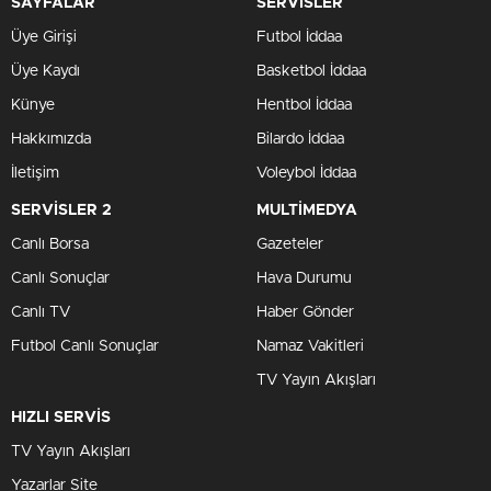
SAYFALAR
SERVİSLER
Üye Girişi
Futbol İddaa
Üye Kaydı
Basketbol İddaa
Künye
Hentbol İddaa
Hakkımızda
Bilardo İddaa
İletişim
Voleybol İddaa
SERVİSLER 2
MULTİMEDYA
Canlı Borsa
Gazeteler
Canlı Sonuçlar
Hava Durumu
Canlı TV
Haber Gönder
Futbol Canlı Sonuçlar
Namaz Vakitleri
TV Yayın Akışları
HIZLI SERVİS
TV Yayın Akışları
Yazarlar Site