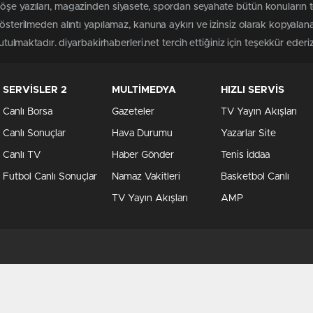
öşe yazıları, magazinden siyasete, spordan seyahate bütün konuların t
gösterilmeden alıntı yapılamaz, kanuna aykırı ve izinsiz olarak kopyal
utulmaktadır. diyarbakirhaberleri.net tercih ettiğiniz için teşekkür ederiz
SERVİSLER 2
MULTİMEDYA
HIZLI SERVİS
Canlı Borsa
Gazeteler
TV Yayın Akışları
Canlı Sonuçlar
Hava Durumu
Yazarlar Site
Canlı TV
Haber Gönder
Tenis İddaa
Futbol Canlı Sonuçlar
Namaz Vakitleri
Basketbol Canlı
TV Yayın Akışları
AMP