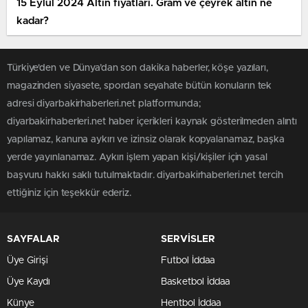
15 Eylül 2024 Altın fiyatları. Gram ve çeyrek altın ne
kadar?
Türkiye'den ve Dünya’dan son dakika haberler, köşe yazıları,
magazinden siyasete, spordan seyahate bütün konuların tek
adresi diyarbakirhaberleri.net platformunda;
diyarbakirhaberleri.net haber içerikleri kaynak gösterilmeden alıntı
yapılamaz, kanuna aykırı ve izinsiz olarak kopyalanamaz, başka
yerde yayınlanamaz. Aykırı işlem yapan kişi/kişiler için yasal
başvuru hakkı saklı tutulmaktadır. diyarbakirhaberleri.net tercih
ettiğiniz için teşekkür ederiz.
SAYFALAR
SERVİSLER
Üye Girişi
Futbol İddaa
Üye Kaydı
Basketbol İddaa
Künye
Hentbol İddaa