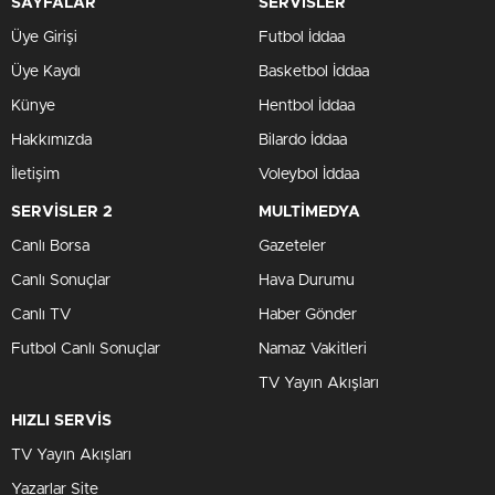
SAYFALAR
SERVİSLER
Üye Girişi
Futbol İddaa
Üye Kaydı
Basketbol İddaa
Künye
Hentbol İddaa
Hakkımızda
Bilardo İddaa
İletişim
Voleybol İddaa
SERVİSLER 2
MULTİMEDYA
Canlı Borsa
Gazeteler
Canlı Sonuçlar
Hava Durumu
Canlı TV
Haber Gönder
Futbol Canlı Sonuçlar
Namaz Vakitleri
TV Yayın Akışları
HIZLI SERVİS
TV Yayın Akışları
Yazarlar Site