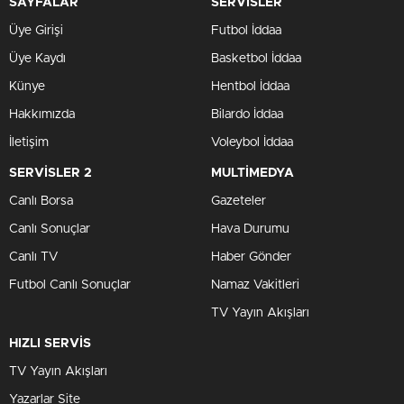
SAYFALAR
SERVİSLER
Üye Girişi
Futbol İddaa
Üye Kaydı
Basketbol İddaa
Künye
Hentbol İddaa
Hakkımızda
Bilardo İddaa
İletişim
Voleybol İddaa
SERVİSLER 2
MULTİMEDYA
Canlı Borsa
Gazeteler
Canlı Sonuçlar
Hava Durumu
Canlı TV
Haber Gönder
Futbol Canlı Sonuçlar
Namaz Vakitleri
TV Yayın Akışları
HIZLI SERVİS
TV Yayın Akışları
Yazarlar Site