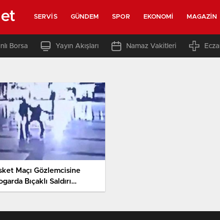
net
SERVIS
GÜNDEM
SPOR
EKONOMI
MAGAZIN
nlı Borsa
Yayın Akışları
Namaz Vakitleri
Ecza
sket Maçı Gözlemcisine
garda Bıçaklı Saldırı
merada