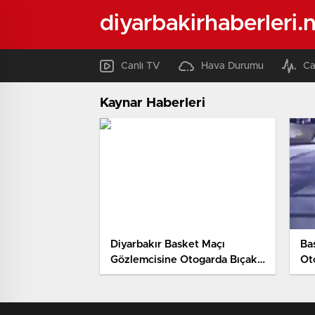
diyarbakirhaberleri.
Canlı TV
Hava Durumu
Ca
Kaynar Haberleri
Diyarbakır Basket Maçı
Ba
Gözlemcisine Otogarda Bıçaklı
Oto
Saldırı Kamerada
Ka