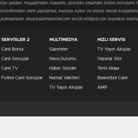
öşe yazıları, magazinden siyasete, spordan seyahate bütün konuların t
gösterilmeden alıntı yapılamaz, kanuna aykırı ve izinsiz olarak kopyal
utulmaktadır. diyarbakirhaberleri.net tercih ettiğiniz için teşekkür ederiz
SERVİSLER 2
MULTİMEDYA
HIZLI SERVİS
Canlı Borsa
Gazeteler
TV Yayın Akışları
Canlı Sonuçlar
Hava Durumu
Yazarlar Site
Canlı TV
Haber Gönder
Tenis İddaa
Futbol Canlı Sonuçlar
Namaz Vakitleri
Basketbol Canlı
TV Yayın Akışları
AMP