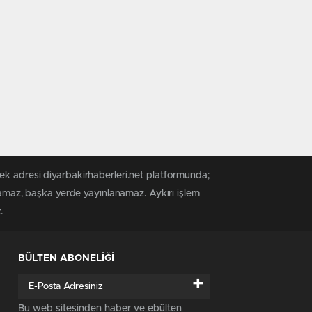
ek adresi diyarbakirhaberleri.net platformunda;
anamaz, başka yerde yayınlanamaz. Aykırı işlem
.
BÜLTEN ABONELİĞİ
+
Bu web sitesinden haber ve ebülten