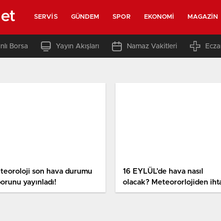
net
SERVIS
GÜNDEM
SPOR
EKONOMI
MAGAZIN
nlı Borsa
Yayın Akışları
Namaz Vakitleri
Ecza
teoroloji son hava durumu
16 EYLÜL’de hava nasıl
porunu yayınladı!
olacak? Meteororlojiden iht