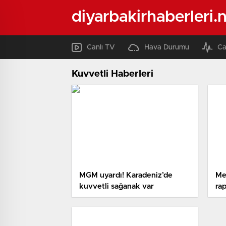
diyarbakirhaberleri.
Canlı TV
Hava Durumu
Ca
Kuvvetli Haberleri
MGM uyardı! Karadeniz’de
Me
kuvvetli sağanak var
ra