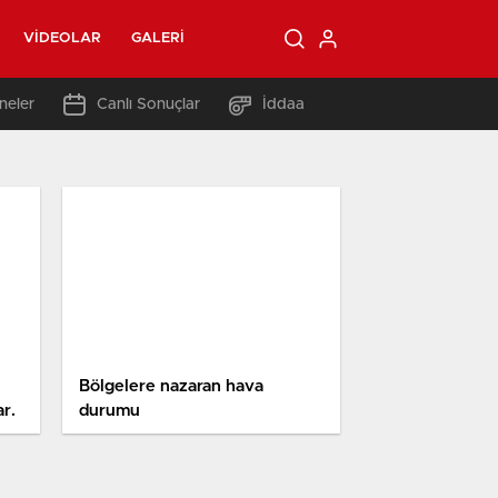
VIDEOLAR
GALERI
neler
Canlı Sonuçlar
İddaa
Bölgelere nazaran hava
ar.
durumu