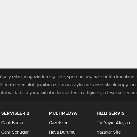
öşe yazıları, magazinden siyasete, spordan seyahate bütün konuların t
gösterilmeden alıntı yapılamaz, kanuna aykırı ve izinsiz olarak kopyal
utulmaktadır. diyarbakirhaberleri.net tercih ettiğiniz için teşekkür ederiz
SERVİSLER 2
MULTİMEDYA
HIZLI SERVİS
Canlı Borsa
Gazeteler
TV Yayın Akışları
Canlı Sonuçlar
Hava Durumu
Yazarlar Site