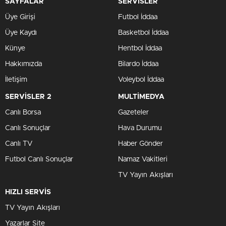
SAYFALAR
SERVİSLER
Üye Girişi
Futbol İddaa
Üye Kaydı
Basketbol İddaa
Künye
Hentbol İddaa
Hakkımızda
Bilardo İddaa
İletişim
Voleybol İddaa
SERVİSLER 2
MULTİMEDYA
Canlı Borsa
Gazeteler
Canlı Sonuçlar
Hava Durumu
Canlı TV
Haber Gönder
Futbol Canlı Sonuçlar
Namaz Vakitleri
TV Yayın Akışları
HIZLI SERVİS
TV Yayın Akışları
Yazarlar Site