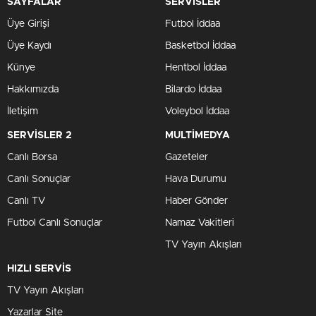
SAYFALAR
SERVİSLER
Üye Girişi
Futbol İddaa
Üye Kaydı
Basketbol İddaa
Künye
Hentbol İddaa
Hakkımızda
Bilardo İddaa
İletişim
Voleybol İddaa
SERVİSLER 2
MULTİMEDYA
Canlı Borsa
Gazeteler
Canlı Sonuçlar
Hava Durumu
Canlı TV
Haber Gönder
Futbol Canlı Sonuçlar
Namaz Vakitleri
TV Yayın Akışları
HIZLI SERVİS
TV Yayın Akışları
Yazarlar Site