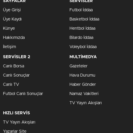
SAYFALAR
SERVİSLER
Üye Girişi
Futbol İddaa
Üye Kaydı
Basketbol İddaa
Künye
Hentbol İddaa
Hakkımızda
Bilardo İddaa
İletişim
Voleybol İddaa
SERVİSLER 2
MULTİMEDYA
Canlı Borsa
Gazeteler
Canlı Sonuçlar
Hava Durumu
Canlı TV
Haber Gönder
Futbol Canlı Sonuçlar
Namaz Vakitleri
TV Yayın Akışları
HIZLI SERVİS
TV Yayın Akışları
Yazarlar Site