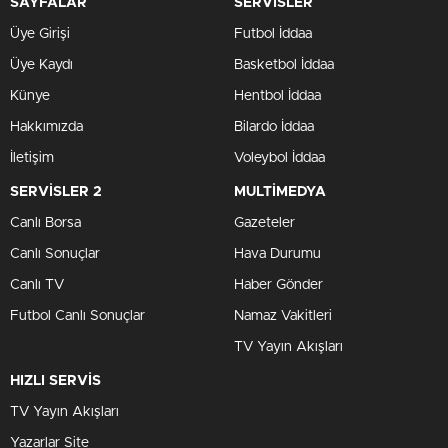
SAYFALAR
SERVİSLER
Üye Girişi
Futbol İddaa
Üye Kaydı
Basketbol İddaa
Künye
Hentbol İddaa
Hakkımızda
Bilardo İddaa
İletişim
Voleybol İddaa
SERVİSLER 2
MULTİMEDYA
Canlı Borsa
Gazeteler
Canlı Sonuçlar
Hava Durumu
Canlı TV
Haber Gönder
Futbol Canlı Sonuçlar
Namaz Vakitleri
TV Yayın Akışları
HIZLI SERVİS
TV Yayın Akışları
Yazarlar Site