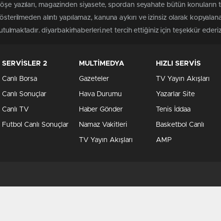
öşe yazıları, magazinden siyasete, spordan seyahate bütün konuların t
gösterilmeden alıntı yapılamaz, kanuna aykırı ve izinsiz olarak kopyal
utulmaktadır. diyarbakirhaberleri.net tercih ettiğiniz için teşekkür ederiz
SERVİSLER 2
MULTİMEDYA
HIZLI SERVİS
Canlı Borsa
Gazeteler
TV Yayın Akışları
Canlı Sonuçlar
Hava Durumu
Yazarlar Site
Canlı TV
Haber Gönder
Tenis İddaa
Futbol Canlı Sonuçlar
Namaz Vakitleri
Basketbol Canlı
TV Yayın Akışları
AMP