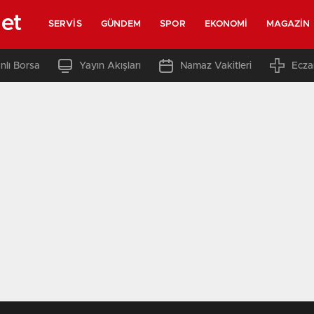
net
SERVIS
GÜNDEM
SPOR
EKONOMI
MAGAZIN
nlı Borsa
Yayın Akışları
Namaz Vakitleri
Ecza