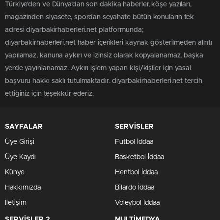
Türkiye'den ve Dünya’dan son dakika haberler, köşe yazıları,
magazinden siyasete, spordan seyahate bütün konuların tek
adresi diyarbakirhaberleri.net platformunda;
diyarbakirhaberleri.net haber içerikleri kaynak gösterilmeden alıntı
yapılamaz, kanuna aykırı ve izinsiz olarak kopyalanamaz, başka
yerde yayınlanamaz. Aykırı işlem yapan kişi/kişiler için yasal
başvuru hakkı saklı tutulmaktadır. diyarbakirhaberleri.net tercih
ettiğiniz için teşekkür ederiz.
SAYFALAR
SERVİSLER
Üye Girişi
Futbol İddaa
Üye Kaydı
Basketbol İddaa
Künye
Hentbol İddaa
Hakkımızda
Bilardo İddaa
İletişim
Voleybol İddaa
SERVİSLER 2
MULTİMEDYA