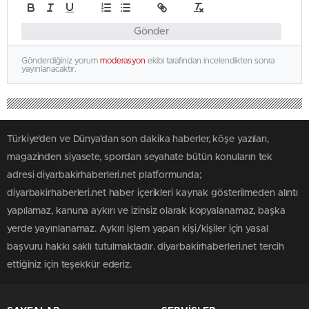
Gönder
Gönderdiğiniz yorum
moderasyon
ekibi tarafından incelendikten sonra
yayınlanacaktır.
Türkiye'den ve Dünya’dan son dakika haberler, köşe yazıları,
magazinden siyasete, spordan seyahate bütün konuların tek
adresi diyarbakirhaberleri.net platformunda;
diyarbakirhaberleri.net haber içerikleri kaynak gösterilmeden alıntı
yapılamaz, kanuna aykırı ve izinsiz olarak kopyalanamaz, başka
yerde yayınlanamaz. Aykırı işlem yapan kişi/kişiler için yasal
başvuru hakkı saklı tutulmaktadır. diyarbakirhaberleri.net tercih
ettiğiniz için teşekkür ederiz.