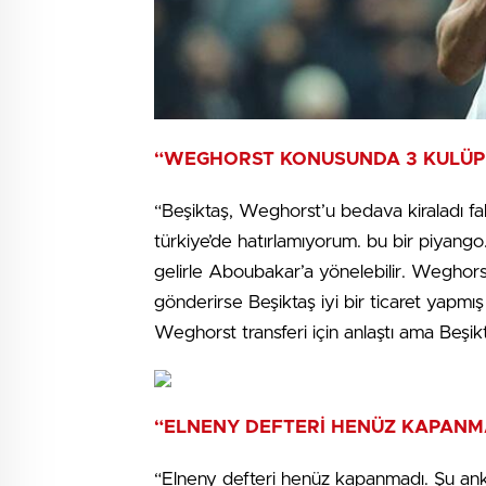
“WEGHORST KONUSUNDA 3 KULÜP
“Beşiktaş, Weghorst’u bedava kiraladı fak
türkiye’de hatırlamıyorum. bu bir piyan
gelirle Aboubakar’a yönelebilir. Weghorst
gönderirse Beşiktaş iyi bir ticaret yapmı
Weghorst transferi için anlaştı ama Beşik
“ELNENY DEFTERİ HENÜZ KAPANM
“Elneny defteri henüz kapanmadı. Şu ank