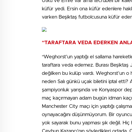
Utku ve Emre var ama tecrübeli bir kaleci 
küfür yedi. Ersin ona küfür edenlere hakk
varken Beşiktaş futbolcusuna küfür edenle
“TARAFTARA VEDA EDERKEN ANL
“Weghorst’un yaptığı el sallama hareketle
taraftara veda edemez. Burası Beşiktaş
değilken bu kulüp vardı. Weghorst’un o 
neden Salı günkü uçak biletini iptal etti?
şampiyonluk yarışında ve Konyaspor depl
maç kaçırmayan adam bugün idman kaçır
Manchester City maçı için yaptığı çalış
oynayacağını düşünmüyorum. Bir oyuncun
yok sayarak bunu yapması şık değil. Hiç h
Ceyhun Kazancı’nın söyledikleri ortada. 