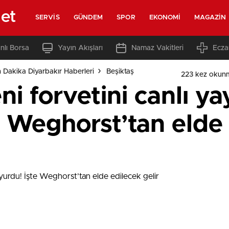
net
SERVIS
GÜNDEM
SPOR
EKONOMI
MAGAZIN
nlı Borsa
Yayın Akışları
Namaz Vakitleri
Ecza
 Dakika Diyarbakır Haberleri
Beşiktaş
223 kez okun
ni forvetini canlı y
e Weghorst’tan elde