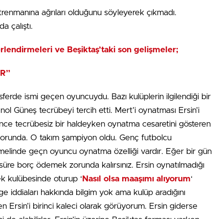
renmanına ağrıları olduğunu söyleyerek çıkmadı.
a çalıştı.
lendirmeleri ve Beşiktaş’taki son gelişmeler;
R”
erde ismi geçen oyuncuydu. Bazı kulüplerin ilgilendiği bir
nol Güneş tecrübeyi tercih etti. Mert’i oynatması Ersin’i
 önce tecrübesiz bir haldeyken oynatma cesaretini gösteren
zorunda. O takım şampiyon oldu. Genç futbolcu
 temelinde geçn oyuncu oynatma özelliği vardır. Eğer bir gün
süre borç ödemek zorunda kalırsınız. Ersin oynatılmadığı
ek kulübesinde oturup ‘
Nasıl olsa maaşımı alıyorum
‘
 iddiaları hakkında bilgim yok ama kulüp aradığını
 Ben Ersin’i birinci kaleci olarak görüyorum. Ersin giderse