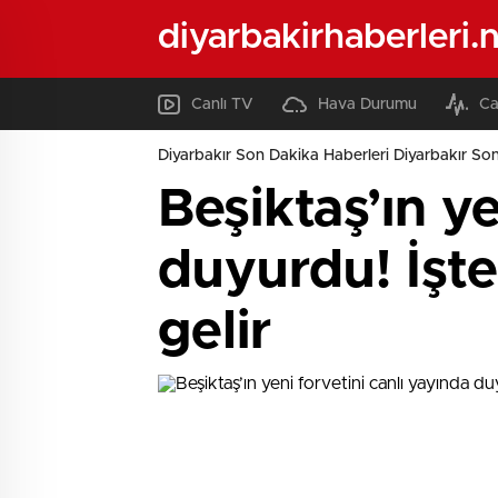
diyarbakirhaberleri.
Canlı TV
Hava Durumu
Ca
Diyarbakır Son Dakika Haberleri Diyarbakır Son
Beşiktaş’ın ye
duyurdu! İşt
gelir