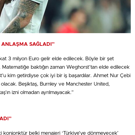
 ANLAŞMA SAĞLADI”
at 3 milyon Euro gelir elde edilecek. Böyle bir şet
go. Matematiğe baktığın zaman Weghorst’tan elde edilecek
’u kim getirdiyse çok iyi bir iş başardılar. Ahmet Nur Çebi
ş olacak. Beşiktaş, Burnley ve Manchester United,
taş’ın izni olmadan ayrılmayacak.”
ADI”
i konjonktür belki menajeri ‘Türkiye’ye dönmeyecek’