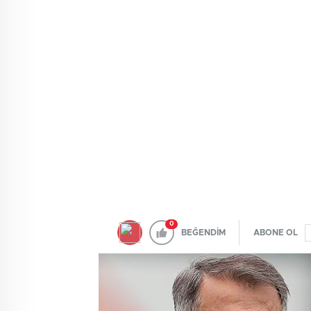
0
BEĞENDİM
ABONE OL