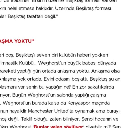
de alabilirler. Ersin’in üzerine Beşiktaş forması varken
ını helal etmese hakkıdır. Üzerinde Beşiktaş forması
r Beşiktaş taraftarı değil.”
AŞMA YOKTU”
ri boş. Beşiktaş’ı seven biri kulübün haberi yokken
 Jimnastik Kulübü… Weghorst’un büyük babası dünyada
hareketi yaptığı gün ortada anlaşma yoktu. Anlaşma olsa
 Anlaşma yok ortada. Evini odasını boşlattı. Beşiktaş şu an
asmanı var senin bu yaptığın ne? En zor sakatlıkalrda
ıyor. Bugün Weghorst’un salonda yaptığı çalışma
ma. Weghorst’un burada kalsa da Konyaspor maçında
un hayalidir Manchester United’ta oynamak ama burayı
oş değil. Teklif olduğu zaten biliniyor. Şenol hocanın ve
Çıkıp Weghorst ‘
Bunlar yalan söylüyor
‘ diyebilir mi? Sen