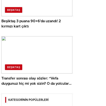
BEŞIKTAŞ
Beşiktaş 3 puana 90+6’da uzandı! 2
kırmızı kart çıktı
BEŞIKTAŞ
Transfer sonrası olay sözler: “Vefa
duygunuz hiç mi yok sizin? O da yolcular
arasında”
KATEGORİNİN POPÜLERLERİ