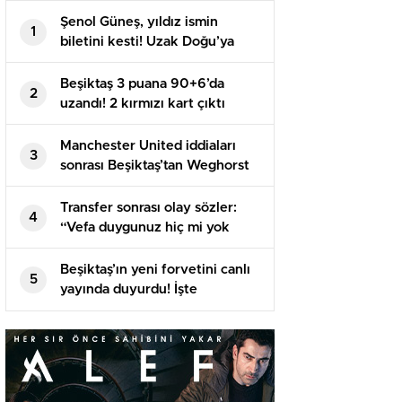
Şenol Güneş, yıldız ismin
1
biletini kesti! Uzak Doğu’ya
transfer oluyor
Beşiktaş 3 puana 90+6’da
2
uzandı! 2 kırmızı kart çıktı
Manchester United iddiaları
3
sonrası Beşiktaş’tan Weghorst
ve tazminat açıklaması!
Transfer sonrası olay sözler:
4
“Vefa duygunuz hiç mi yok
sizin? O da yolcular arasında”
Beşiktaş’ın yeni forvetini canlı
5
yayında duyurdu! İşte
Weghorst’tan elde edilecek
gelir