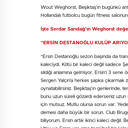
Wout Weghorst, Beşiktaş’ın bugünkü ant
Hollandalı futbolcu bugün fitness salonund
İşte Serdar Sarıdağ’ın Weghorst değer
“ERSİN DESTANOĞLU KULÜP ARIYO
“Ersin Destanoğlu sezon başında da transf
kaleciydi. Kötü bir kaleci değil sadece Şe
sildiği anlamına gelmiyor. Ersin’i 3 sene
Sergen Yalçın’a herkes şapka çıkarmak 
oynatabilirsiniz. Beşiktaş’ın genlerinde,
bunu uzun süreli gözardı ederseniz uzun 
için mutsuz. Mutlu olursa sorun var. Yed
demesi daha büyük bir sorun. Club Brugge
biliyorum. Ersin artık ikinci kaleci değil.