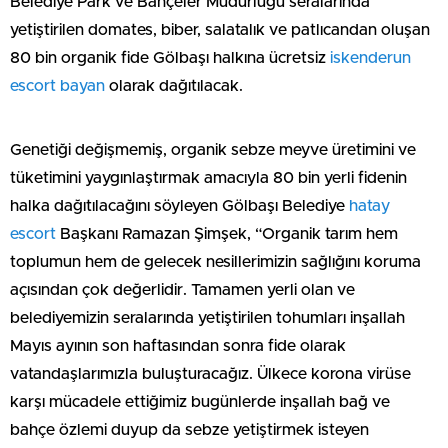
Belediye Park ve Bahçeler Müdürlüğü seralarında
yetiştirilen domates, biber, salatalık ve patlıcandan oluşan
80 bin organik fide Gölbaşı halkına ücretsiz
iskenderun
escort bayan
olarak dağıtılacak.
Genetiği değişmemiş, organik sebze meyve üretimini ve
tüketimini yaygınlaştırmak amacıyla 80 bin yerli fidenin
halka dağıtılacağını söyleyen Gölbaşı Belediye
hatay
escort
Başkanı Ramazan Şimşek, “Organik tarım hem
toplumun hem de gelecek nesillerimizin sağlığını koruma
açısından çok değerlidir. Tamamen yerli olan ve
belediyemizin seralarında yetiştirilen tohumları inşallah
Mayıs ayının son haftasından sonra fide olarak
vatandaşlarımızla buluşturacağız. Ülkece korona virüse
karşı mücadele ettiğimiz bugünlerde inşallah bağ ve
bahçe özlemi duyup da sebze yetiştirmek isteyen