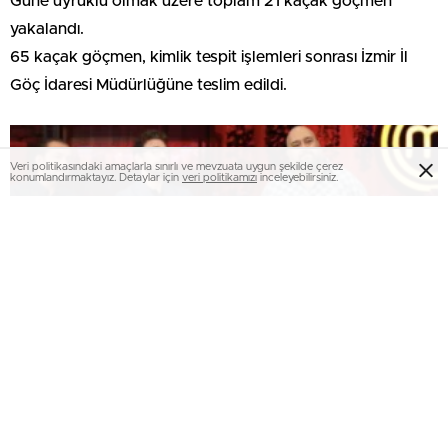
Güne uyruklu olmak üzere toplam 21 kaçak göçmen
yakalandı.
65 kaçak göçmen, kimlik tespit işlemleri sonrası İzmir İl
Göç İdaresi Müdürlüğüne teslim edildi.
Veri politikasındaki amaçlarla sınırlı ve mevzuata uygun şekilde çerez
konumlandırmaktayız. Detaylar için
veri politikamızı
inceleyebilirsiniz.
MasterChef 2026’da 18. isim muhakkak oldu!
Ana takıma kim girdi?