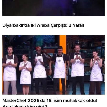
Diyarbakır’da İki Araba Çarpıştı: 2 Yaralı
MasterChef 2026’da 16. isim muhakkak oldu!
Ana takıma kim girdi?