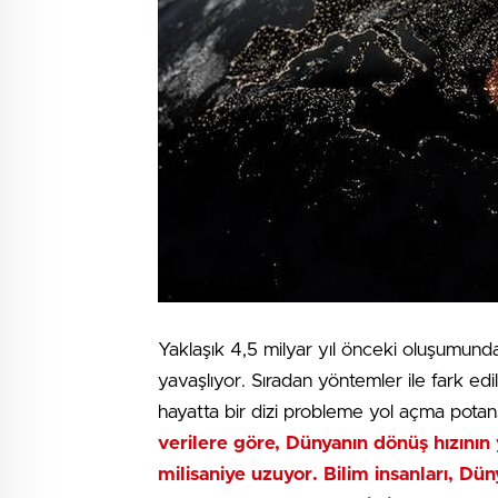
Yaklaşık 4,5 milyar yıl önceki oluşumun
yavaşlıyor. Sıradan yöntemler ile fark e
hayatta bir dizi probleme yol açma potan
verilere göre, Dünyanın dönüş hızının
milisaniye uzuyor. Bilim insanları, Dü