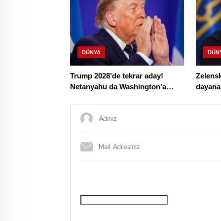
DÜNYA
DÜN
Trump 2028’de tekrar aday!
Zelensk
Netanyahu da Washington’a
dayana
geliyor
Syrskyi