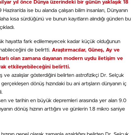
ilyar yıl önce Dünya üzerindeki bir günün yaklaşık 18
 Haziran’da ise bu alanda çalışan bilim insanları, Dünyanın
 daha kısa sürdüğünü ve bunun kayıtların alındığı günden bu
ıkladı.
ünlük hayatta fark edilemeyecek kadar küçük olduğunun
abileceğini de belirtti.
Araştırmacılar, Güneş, Ay ve
utarlı olan zamana dayanan modern uydu iletişim ve
ak etkileyebileceğini belirtti.
e azalışlar gösterdiğini belirten astrofizikçi Dr. Selçuk
gerçekleşen dönüş hızındaki bu ani artışların dünyanın iç
i.
en ve tarihin en büyük depremleri arasında yer alan 9.0
ın dönüş hızının arttığını ve günlerin 1.8 mikro saniye
hızının genel olarak zamanla azaldığını belirten Dr. Selçuk