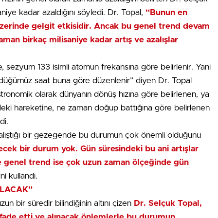
aniye kadar azaldığını söyledi. Dr. Topal,
“Bunun en
erinde gelgit etkisidir. Ancak bu genel trend devam
an birkaç milisaniye kadar artış ve azalışlar
, sezyum 133 isimli atomun frekansına göre belirlenir. Yani
ördüğümüz saat buna göre düzenlenir” diyen Dr. Topal
tronomik olarak dünyanın dönüş hızına göre belirlenen, ya
eki hareketine, ne zaman doğup battığına göre belirlenen
di.
çalıştığı bir gezegende bu durumun çok önemli olduğunu
cek bir durum yok. Gün süresindeki bu ani artışlar
ve genel trend ise çok uzun zaman ölçeğinde gün
ni kullandı.
OLACAK”
bir süredir bilindiğinin altını çizen
Dr. Selçuk Topal,
ifade etti ve alınacak önlemlerle bu durumun