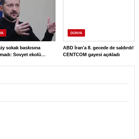
YA
DÜNYA
iy sokak baskısına
ABD İran’a 8. gecede de saldırdı!
madı: Sovyet ekolü
CENTCOM gayesi açıkladı
 gitti, Drapatyi geldi