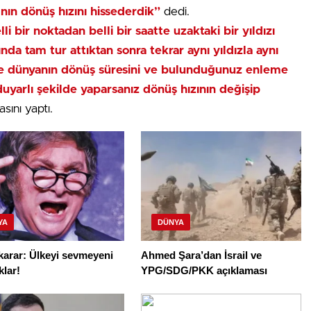
’nın dönüş hızını hissederdik”
dedi.
i bir noktadan belli bir saatte uzaktaki bir yıldızı
nda tam tur attıktan sonra tekrar aynı yıldızla aynı
e dünyanın dönüş süresini ve bulunduğunuz enleme
duyarlı şekilde yaparsanız dönüş hızının değişip
sını yaptı.
YA
DÜNYA
karar: Ülkeyi sevmeyeni
Ahmed Şara’dan İsrail ve
lar!
YPG/SDG/PKK açıklaması