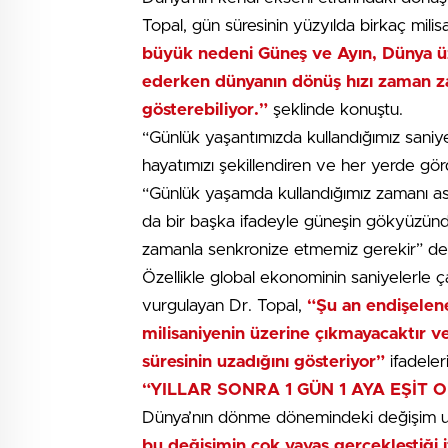
Topal, gün süresinin yüzyılda birkaç milis
büyük nedeni Güneş ve Ayın, Dünya üz
ederken dünyanın dönüş hızı zaman zam
gösterebiliyor.”
şeklinde konuştu.
“Günlük yaşantımızda kullandığımız saniye
hayatımızı şekillendiren ve her yerde g
“Günlük yaşamda kullandığımız zamanı as
da bir başka ifadeyle güneşin gökyüzünd
zamanla senkronize etmemiz gerekir” de
Özellikle global ekonominin saniyelerle 
vurgulayan Dr. Topal,
“Şu an endişelene
milisaniyenin üzerine çıkmayacaktır 
süresinin uzadığını gösteriyor”
ifadeleri
“YILLAR SONRA 1 GÜN 1 AYA EŞİT 
Dünya’nın dönme dönemindeki değişim uzun 
bu değişimin çok yavaş gerçekleştiği 