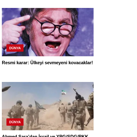
DÜNYA
Resmi karar: Ülkeyi sevmeyeni kovacaklar!
DÜNYA
Ahmed Şara’dan İsrail ve YPG/SDG/PKK