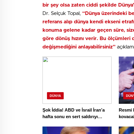
bir şey olsa zaten ciddi şekilde Dünya
Dr. Selçuk Topal,
“Dünya üzerindeki bell
referans alıp dünya kendi ekseni etrafı
konuma gelene kadar geçen süre, siz
göre dönüş hızını verir. Bu ölçümleri 
değişmediğini anlayabilirsiniz”
açıklama
DÜNYA
DÜN
Şok İddia! ABD ve İsrail İran’a
Resmi 
hafta sonu en sert saldırıyı
kovacak
planlıyor