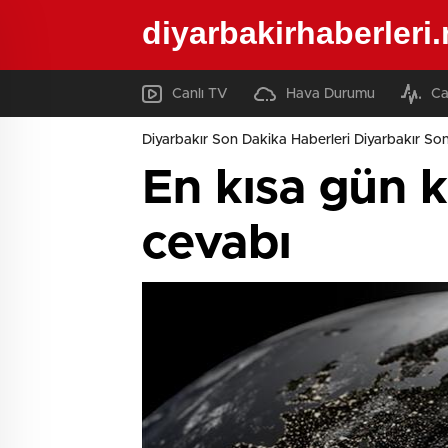
diyarbakirhaberleri.
Canlı TV
Hava Durumu
Ca
Diyarbakır Son Dakika Haberleri Diyarbakır Son
En kısa gün ka
cevabı