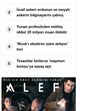
İsrail askeri ordunun ve meyyit
2
askerin bilgisayarını çalmış
Yunan profesörden müthiş
3
iddia! 20 milyon insan ölebilir
‘Musk’ı eleştiren işten atılıyor’
4
tezi
Texaslılar binlerce ‘maymun
5
komşu’ya savaş açtı