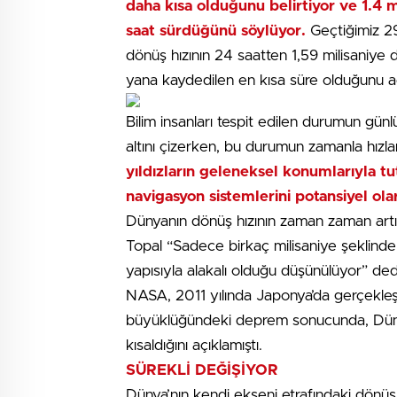
daha kısa olduğunu belirtiyor ve 1.4 m
saat sürdüğünü söylüyor.
Geçtiğimiz 29
dönüş hızının 24 saatten 1,59 milisaniye
yana kaydedilen en kısa süre olduğunu aç
Bilim insanları tespit edilen durumun g
altını çizerken, bu durumun zamanla hızlan
yıldızların geleneksel konumlarıyla t
navigasyon sistemlerini potansiyel olar
Dünyanın dönüş hızının zaman zaman artış v
Topal “Sadece birkaç milisaniye şeklinde 
yapısıyla alakalı olduğu düşünülüyor” ded
NASA, 2011 yılında Japonya’da gerçekleş
büyüklüğündeki deprem sonucunda, Dünyan
kısaldığını açıklamıştı.
SÜREKLİ DEĞİŞİYOR
Dünya’nın kendi ekseni etrafındaki dönüş 