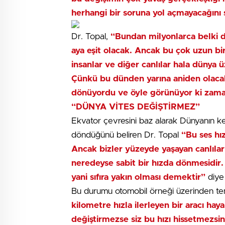
herhangi bir soruna yol açmayacağını 
Dr. Topal,
“Bundan milyonlarca belki de
aya eşit olacak. Ancak bu çok uzun b
insanlar ve diğer canlılar hala dünya 
Çünkü bu dünden yarına aniden olacak 
dönüyordu ve öyle görünüyor ki zam
“DÜNYA VİTES DEĞİŞTİRMEZ”
Ekvator çevresini baz alarak Dünyanın ke
döndüğünü beliren Dr. Topal
“Bu ses hı
Ancak bizler yüzeyde yaşayan canlılar
neredeyse sabit bir hızda dönmesidir
yani sıfıra yakın olması demektir”
diye
Bu durumu otomobil örneği üzerinden te
kilometre hızla ilerleyen bir aracı hay
değiştirmezse siz bu hızı hissetmezsi