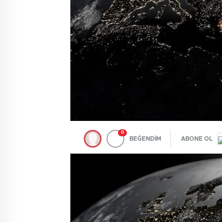
0
BEĞENDİM
ABONE OL