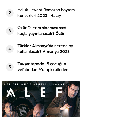
haber
Haluk Levent Ramazan bayramı
2
konserleri 2023 | Hatay,
Kahramanmaraş, Gaziantep,
Adıyaman, İskenderun
Özür Dilerim sineması saat
3
konserleri saat kaçta?
kaçta yayınlanacak? Özür
Dilerim sineması ne vakit
başlayacak, neden
Türkler Almanya’da nerede oy
4
yayınlanmadı?
kullanılacak? Almanya 2023
Türkler ne vakit oy kullanacak?
Tavşantepe’de 15 çocuğun
5
vefatından 9’u tıpkı aileden