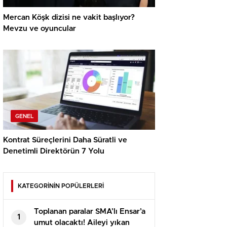
Mercan Köşk dizisi ne vakit başlıyor?
Mevzu ve oyuncular
GENEL
Kontrat Süreçlerini Daha Süratli ve
Denetimli Direktörün 7 Yolu
KATEGORİNİN POPÜLERLERİ
Toplanan paralar SMA’lı Ensar’a
1
umut olacaktı! Aileyi yıkan