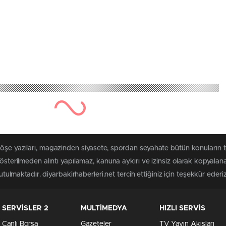
öşe yazıları, magazinden siyasete, spordan seyahate bütün konuların t
gösterilmeden alıntı yapılamaz, kanuna aykırı ve izinsiz olarak kopyal
utulmaktadır. diyarbakirhaberleri.net tercih ettiğiniz için teşekkür ederiz
SERVİSLER 2
MULTİMEDYA
HIZLI SERVİS
Canlı Borsa
Gazeteler
TV Yayın Akışları