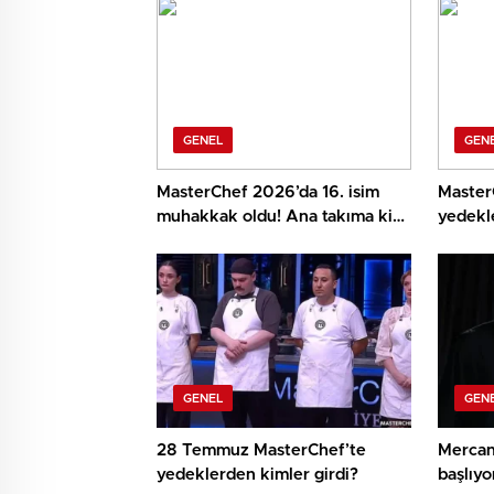
GENEL
GEN
MasterChef 2026’da 16. isim
Master
muhakkak oldu! Ana takıma kim
yedekle
girdi?
isim
GENEL
GEN
28 Temmuz MasterChef’te
Mercan 
yedeklerden kimler girdi?
başlıy