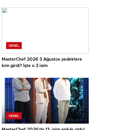
GENEL
MasterChef 2026 3 Ağustos yedeklere
kim girdi? İşte o 3 isim
GENEL
MasterChef 2026’da 13. isim aşikâr oldu!