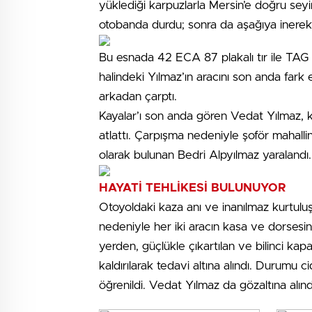
yüklediği karpuzlarla Mersin’e doğru seyi
otobanda durdu; sonra da aşağıya inerek, 
Bu esnada 42 ECA 87 plakalı tır ile TAG 
halindeki Yılmaz’ın aracını son anda fark 
arkadan çarptı.
Kayalar’ı son anda gören Vedat Yılmaz, k
atlattı. Çarpışma nedeniyle şoför mahall
olarak bulunan Bedri Alpyılmaz yaralandı.
HAYATİ TEHLİKESİ BULUNUYOR
Otoyoldaki kaza anı ve inanılmaz kurtulu
nedeniyle her iki aracın kasa ve dorsesin
yerden, güçlükle çıkartılan ve bilinci ka
kaldırılarak tedavi altına alındı. Durumu c
öğrenildi. Vedat Yılmaz da gözaltına alınd