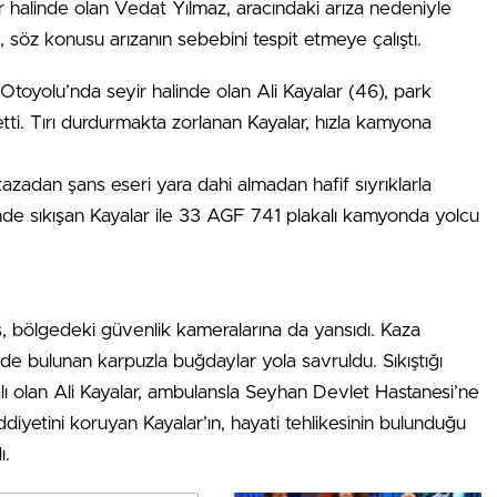
r halinde olan Vedat Yılmaz, aracındaki arıza nedeniyle
söz konusu arızanın sebebini tespit etmeye çalıştı.
Otoyolu’nda seyir halinde olan Ali Kayalar (46), park
etti. Tırı durdurmakta zorlanan Kayalar, hızla kamyona
azadan şans eseri yara dahi almadan hafif sıyrıklarla
inde sıkışan Kayalar ile 33 AGF 741 plakalı kamyonda yolcu
ş, bölgedeki güvenlik kameralarına da yansıdı. Kaza
de bulunan karpuzla buğdaylar yola savruldu. Sıkıştığı
palı olan Ali Kayalar, ambulansla Seyhan Devlet Hastanesi’ne
iddiyetini koruyan Kayalar’ın, hayati tehlikesinin bulunduğu
ı.