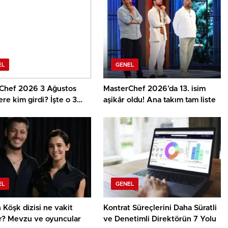
EL
GENEL
Chef 2026 3 Ağustos
MasterChef 2026’da 13. isim
re kim girdi? İşte o 3
aşikâr oldu! Ana takım tam liste
EL
GENEL
Köşk dizisi ne vakit
Kontrat Süreçlerini Daha Süratli
or? Mevzu ve oyuncular
ve Denetimli Direktörün 7 Yolu