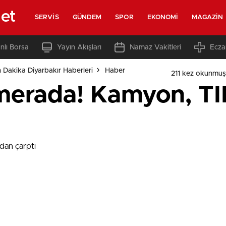
net
SERVIS
GÜNDEM
SPOR
EKONOMI
MAGAZIN
nlı Borsa
Yayın Akışları
Namaz Vakitleri
Ecza
 Dakika Diyarbakır Haberleri
Haber
211 kez okunmuş
merada! Kamyon, TI