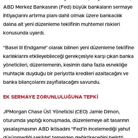
ABD Merkez Bankasının (Fed) büyük bankaların sermaye
ihtiyaçlarını artırma planı dahil olmak üzere bankacılık
dalına ait yeni düzenleme teklifinin muhtemel riskleri
konusunda uyardı.
“Basel III Endgame” olarak bilinen yeni düzenleme teklifine
karlılıklarını etkileyebileceği gerekçesiyle karşı çıkan banka
yöneticileri, düzenlemenin, kesimin daha fazla esnekliğe
muhtaçlık duyduğu bir periyotta kredileri azaltacağını ve
banka bilançolarını zayıflatacağını savundu.
EK SERMAYE ZORUNLULUĞUNA TEPKİ
JPMorgan Chase Üst Yöneticisi (CEO) Jamie Dimon,
oturumda yaptığı konuşmada, düzenlemeye ait tasarının
yasalaşmasının ABD iktisadını “Fed’in incelemediği yahut
düşünmediği şekilde” temelden değiştireceğini belirtti.