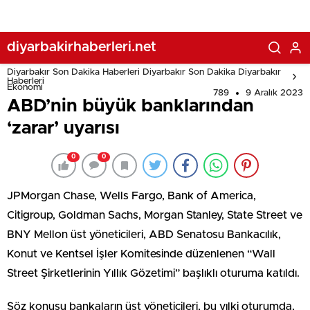
diyarbakirhaberleri.net
Diyarbakır Son Dakika Haberleri Diyarbakır Son Dakika Diyarbakır
Haberleri
Ekonomi
789
9 Aralık 2023
ABD’nin büyük banklarından
‘zarar’ uyarısı
0
0
JPMorgan Chase, Wells Fargo, Bank of America,
Citigroup, Goldman Sachs, Morgan Stanley, State Street ve
BNY Mellon üst yöneticileri, ABD Senatosu Bankacılık,
Konut ve Kentsel İşler Komitesinde düzenlenen “Wall
Street Şirketlerinin Yıllık Gözetimi” başlıklı oturuma katıldı.
Söz konusu bankaların üst yöneticileri, bu yılki oturumda,