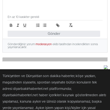
En az 10 karakter gerekli
Gönder
Gönderdiğiniz yorum
moderasyon
ekibi tarafından incelendikten sonra
yayınlanacaktır.
Türkiye'den ve Dünya’dan son dakika haberler, köşe yazıları,
magazinden siyasete, spordan seyahate bütün konuların tek
adresi diyarbakirhaberleri.net platformunda;
diyarbakirhaberleri.net haber içerikleri kaynak gösterilmeden alıntı
yapılamaz, kanuna aykırı ve izinsiz olarak kopyalanamaz, başka
yerde yayınlanamaz. Aykırı işlem yapan kişi/kişiler için yasal