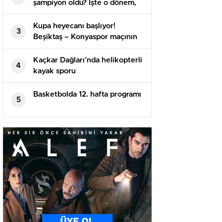
şampiyon oldu? İşte o dönem,
takım ve ayrıntılar
Kupa heyecanı başlıyor!
3
Beşiktaş – Konyaspor maçının
hakemi belirli oldu
Kaçkar Dağları’nda helikopterli
4
kayak sporu
Basketbolda 12. hafta programı
5