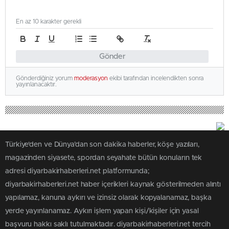
En az 10 karakter gerekli
Gönder
Gönderdiğiniz yorum
moderasyon
ekibi tarafından incelendikten sonra
yayınlanacaktır.
Türkiye'den ve Dünya’dan son dakika haberler, köşe yazıları,
magazinden siyasete, spordan seyahate bütün konuların tek
adresi diyarbakirhaberleri.net platformunda;
diyarbakirhaberleri.net haber içerikleri kaynak gösterilmeden alıntı
yapılamaz, kanuna aykırı ve izinsiz olarak kopyalanamaz, başka
yerde yayınlanamaz. Aykırı işlem yapan kişi/kişiler için yasal
başvuru hakkı saklı tutulmaktadır. diyarbakirhaberleri.net tercih