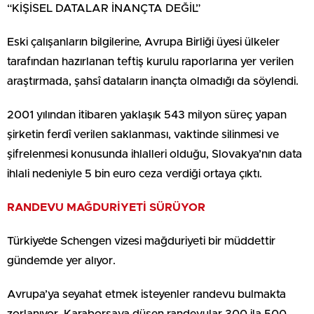
“KİŞİSEL DATALAR İNANÇTA DEĞİL”
Eski çalışanların bilgilerine, Avrupa Birliği üyesi ülkeler
tarafından hazırlanan teftiş kurulu raporlarına yer verilen
araştırmada, şahsî dataların inançta olmadığı da söylendi.
2001 yılından itibaren yaklaşık 543 milyon süreç yapan
şirketin ferdî verilen saklanması, vaktinde silinmesi ve
şifrelenmesi konusunda ihlalleri olduğu, Slovakya’nın data
ihlali nedeniyle 5 bin euro ceza verdiği ortaya çıktı.
RANDEVU MAĞDURİYETİ SÜRÜYOR
Türkiye’de Schengen vizesi mağduriyeti bir müddettir
gündemde yer alıyor.
Avrupa’ya seyahat etmek isteyenler randevu bulmakta
zorlanıyor. Karaborsaya düşen randevular 300 ila 500