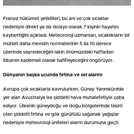
Fransız hükümet yetkilileri, bu ani ve çok sıcaklar
nedeniyle direkt ya da dolaylı olarak 7 kişinin hayatını
kaybettiğini açıkladı. Meteoroloji uzmanları, sıcaklıkların bir
mühlet daha mevsim normallerinin 5 ila 10 derece
üzerinde seyredeceğini lakin önümüzdeki haftadan
itibaren kademeli olarak hafifleyeceğini öngörüyor.
Dünyanın başka ucunda fırtına ve sel alarmı
Avrupa çok sıcaklarla kavrulurken, Güney Yarımküre’de
yer alan Avustralya ise şiddetli hava muhalefetiyle çaba
ediyor. Ülkenin güneydoğu ve doğu bölgelerinde tesirli
olan şiddetli fırtına ve gök gürültülü sağanak yağışlar
nedeniyle meteoroloji üniteleri alarm durumuna geçti.