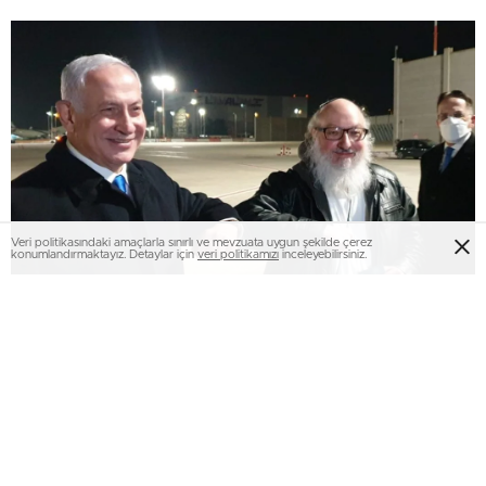
Veri politikasındaki amaçlarla sınırlı ve mevzuata uygun şekilde çerez
konumlandırmaktayız. Detaylar için
veri politikamızı
inceleyebilirsiniz.
Jonathan Pollard, 1984 yılında ABD’ye ilişkin istihbarat
evraklarını İsrail’e sızdırdığı gerekçesiyle tutuklanmasonon
akabinde müebbet mahpusa çarptırılmıştı. 30 yıl