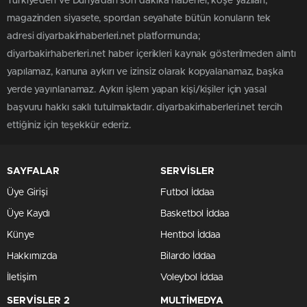
Türkiye'den ve Dünya’dan son dakika haberler, köşe yazıları,
magazinden siyasete, spordan seyahate bütün konuların tek
adresi diyarbakirhaberleri.net platformunda;
diyarbakirhaberleri.net haber içerikleri kaynak gösterilmeden alıntı
yapılamaz, kanuna aykırı ve izinsiz olarak kopyalanamaz, başka
yerde yayınlanamaz. Aykırı işlem yapan kişi/kişiler için yasal
başvuru hakkı saklı tutulmaktadır. diyarbakirhaberleri.net tercih
ettiğiniz için teşekkür ederiz.
SAYFALAR
SERVİSLER
Üye Girişi
Futbol İddaa
Üye Kaydı
Basketbol İddaa
Künye
Hentbol İddaa
Hakkımızda
Bilardo İddaa
İletişim
Voleybol İddaa
SERVİSLER 2
MULTİMEDYA