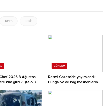
Tarım
Tesis
EL
GÜNDEM
Chef 2026 3 Ağustos
Resmi Gazete’de yayımlandı:
re kim girdi? İşte o 3
Bungalov ve bağ meskenlerinde
arazi kaidesi değişti!