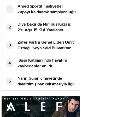
Amed Sportif Faaliyetler
1
kupayı kaldırarak şampiyonluğu
kutladı
Diyarbakır’da Minibüs Kazası:
2
2’si Ağır 15 Kişi Yaralandı
Zafer Partisi Genel Lideri Ümit
3
Özdağ: ‘Şeyh Said Bulvarı’nın
üstünde Abdullah Öcalan
Meydanı olacak mı?’
‘Susa Katliamı’nda hayatını
4
kaybedenler anıldı
Narin Güran cinayetinde
5
daraltılmış baz çalışmasıyla ilgili
istenen ek rapor tamamlandı: 2
metre ve 1 dakika yanılma
olabilir