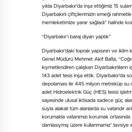
yılda Diyarbakır’da inşa ettiğimiz 15 sula
Diyarbakırlı çiftçilerimizin emeği rahmetle 
memleketimize yarar sağladı” halinde ko
“Diyarbakır’ı baraj diyarı yaptık”
Diyarbakır’daki toprak yapısının ve iklim
Genel Müdürü Mehmet Akif Balta, “Coğrafi
kıymetlendiren çalışkan Diyarbakırlıların 
143 adet tesis inşa ettik. Diyarbakır’da so
depolaması ile 445 milyon metreküp su d
adet Hidroelektrik Güç (HES) tesisi işlet
sayesinde ulusal iktisada sadece güç alanı
suyla alakalı tüm alanlarda su vatandır a
korumakla vatanımızı korumak ortasında 
damlasıymış üzere kullanmamız’ tavsiye