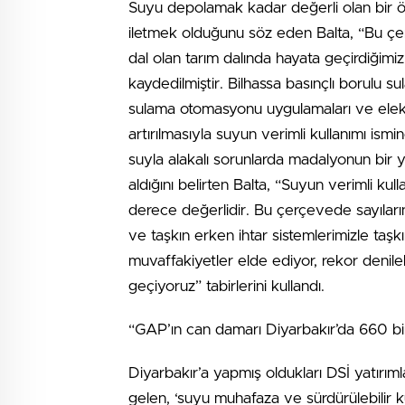
Suyu depolamak kadar değerli olan bir ö
iletmek olduğunu söz eden Balta, “Bu ç
dal olan tarım dalında hayata geçirdiğimi
kaydedilmiştir. Bilhassa basınçlı borulu su
sulama otomasyonu uygulamaları ve elektro
artırılmasıyla suyun verimli kullanımı is
suyla alakalı sorunlarda madalyonun bir 
aldığını belirten Balta, “Suyun verimli kul
derece değerlidir. Bu çerçevede sayılarını 
ve taşkın erken ihtar sistemlerimizle taş
muvaffakiyetler elde ediyor, rekor denile
geçiyoruz” tabirlerini kullandı.
“GAP’ın can damarı Diyarbakır’da 660 bin
Diyarbakır’a yapmış oldukları DSİ yatırım
gelen, ‘suyu muhafaza ve sürdürülebilir ku