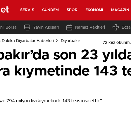
net
SERVIS
GÜNDEM
SPOR
EKONOMI
MAGAZIN
nlı Borsa
Yayın Akışları
Namaz Vakitleri
Ecza
 Dakika Diyarbakır Haberleri
Diyarbakır
72 kez okunmu
bakır’da son 23 yıld
ra kıymetinde 143 te