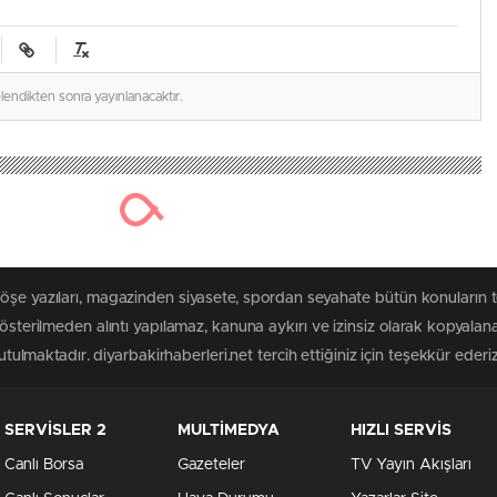
elendikten sonra yayınlanacaktır.
öşe yazıları, magazinden siyasete, spordan seyahate bütün konuların t
gösterilmeden alıntı yapılamaz, kanuna aykırı ve izinsiz olarak kopyal
utulmaktadır. diyarbakirhaberleri.net tercih ettiğiniz için teşekkür ederiz
SERVİSLER 2
MULTİMEDYA
HIZLI SERVİS
Canlı Borsa
Gazeteler
TV Yayın Akışları