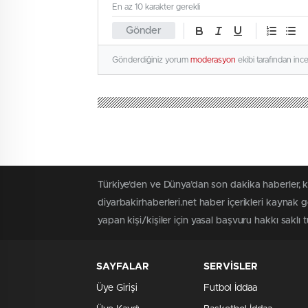
En az 10 karakter gerekli
Gönder
Gönderdiğiniz yorum
moderasyon
ekibi tarafından inc
Türkiye'den ve Dünya’dan son dakika haberler, k
diyarbakirhaberleri.net haber içerikleri kaynak 
yapan kişi/kişiler için yasal başvuru hakkı saklı t
SAYFALAR
SERVİSLER
Üye Girişi
Futbol İddaa