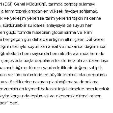
ri (DSİ) Genel Müdürlüğü, tarımda çağdaş sulamayı
ıyla tarım topraklarından en yüksek faydayı sağlamak,
ak ve yerleşim yerleri ile tarım yerlerini taşkın risklerine
 sürdürülebilir su idaresi anlayışıyla da suyun her
rleri güçlü formda hissedilen global ısınma ve iklim
ni her geçen gün daha da artığının altını çizen DSİ Genel
liğinin tesiriyle suyun zamansal ve mekansal dağılımında
 bağlı afetlerin hem sayısında hem aktiflik alanında hem de
Bu çerçevede başta depolama tesislerimiz olmak üzere inşa
ndırdığımız tüm su yapıları kritik bir değere sahiptir.
ızın ve tüm bölümlerin en büyük teminatı olan depolama
Havza özelliklerine nazaran planladığımız su depolama
 çevriminin en kıymetli halkasını teşkil etmekte hem kuraklık
aylar karşısında toplumsal ve ekonomik direnci artıran
adır” dedi.