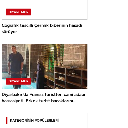
DIYARBAKIR
Coğrafik tescilli Çermik biberinin hasadı
sürüyor
DIYARBAKIR
Diyarbakır’da Fransız turistten cami adabı
hassasiyeti: Erkek turist bacaklarını
tülbentle kapattı
KATEGORİNİN POPÜLERLERİ