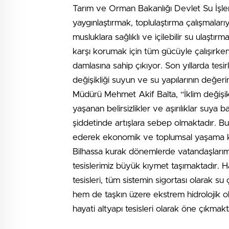
Tarım ve Orman Bakanlığı Devlet Su İşle
yaygınlaştırmak, toplulaştırma çalışmalar
musluklara sağlıklı ve içilebilir su ulaştırm
karşı korumak için tüm gücüyle çalışırken,
damlasına sahip çıkıyor. Son yıllarda tesi
değişikliği suyun ve su yapılarının değeri
Müdürü Mehmet Akif Balta, “İklim değişik
yaşanan belirsizlikler ve aşırılıklar suya
şiddetinde artışlara sebep olmaktadır. 
ederek ekonomik ve toplumsal yaşama kaza
Bilhassa kurak dönemlerde vatandaşlarım
tesislerimiz büyük kıymet taşımaktadır. 
tesisleri, tüm sistemin sigortası olarak su
hem de taşkın üzere ekstrem hidrolojik ol
hayati altyapı tesisleri olarak öne çıkmakt