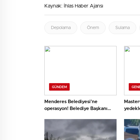
Kaynak: İhlas Haber Ajansı
Depolama
Önem
Sulama
GÜNDEM
GEN
Menderes Belediyesi’ne
Master
operasyon! Belediye Başkanı
yedekle
Çiçek gözaltında
isim