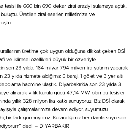
ma tesisi ile 660 bin 690 dekar ziraî araziyi sulamaya açtık.
buluştu. Üretilen ziraî eserler, milletimize ve
nuştu.
 kurallarının üretime çok uygun olduğuna dikkat çeken DSİ
 ve iklimsel özellikleri büyük bir özveriyle
için son 23 yılda, 184 milyar 794 milyon lira yatırım yaparak
n 23 yılda hizmete aldığımız 6 baraj, 1 gölet ve 3 yer altı
epolama hacmine ulaştık. Diyarbakır’da son 23 yılda 3
meye alınarak yıllık kurulu gücü 47,14 MW olan bu tesisler
nda yıllık 328 milyon lira katkı sunuyoruz. Biz DSİ olarak
nlayışıyla çalışmalarımıza devam ediyor, suyumuzu
hiçbir fark görmüyoruz. Kullandığımız her damla suyu son
 ediyorum” dedi. – DİYARBAKIR