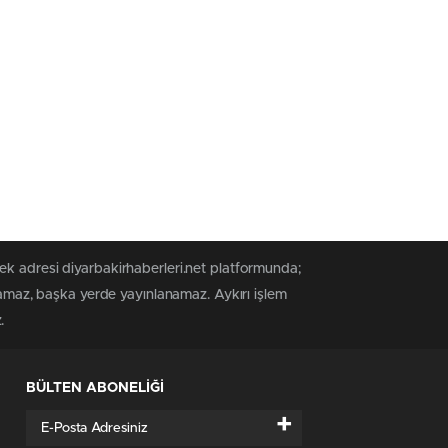
ek adresi diyarbakirhaberleri.net platformunda;
anamaz, başka yerde yayınlanamaz. Aykırı işlem
.
BÜLTEN ABONELİĞİ
+