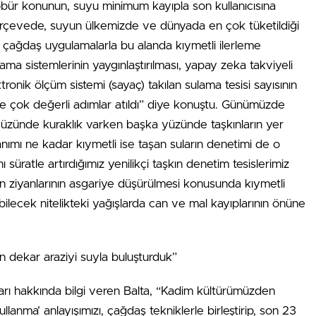
bür konunun, suyu minimum kayıpla son kullanıcısına
erçevede, suyun ülkemizde ve dünyada en çok tüketildiği
z çağdaş uygulamalarla bu alanda kıymetli ilerleme
lama sistemlerinin yaygınlaştırılması, yapay zeka takviyeli
nik ölçüm sistemi (sayaç) takılan sulama tesisi sayısının
mine çok değerli adımlar atıldı” diye konuştu. Günümüzde
yüzünde kuraklık varken başka yüzünde taşkınların yer
lanımı ne kadar kıymetli ise taşan suların denetimi de o
süratle artırdığımız yenilikçi taşkın denetim tesislerimiz
kın ziyanlarının asgariye düşürülmesi konusunda kıymetli
bilecek nitelikteki yağışlarda can ve mal kayıplarının önüne
 dekar araziyi suyla buluşturduk”
ları hakkında bilgi veren Balta, “Kadim kültürümüzden
llanma’ anlayışımızı, çağdaş tekniklerle birleştirip, son 23