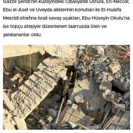
Gazze Şeridi’nin kuzeyindeki Cibaliya’de Usfura, En-Neccar,
Ebu el-Asel ve Uveyda ailelerinin konutları ile El-Hulefa
Mescidi etrafına İsrail savaş uçakları, Ebu Hüseyin Okulu’na
ise topçu ateşiyle düzenlenen taarruzda ölen ve
yaralananlar oldu.