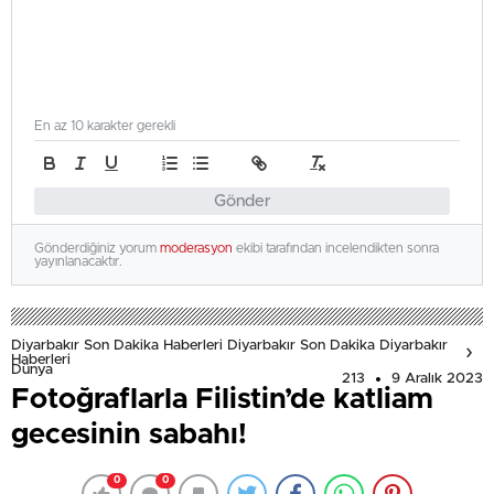
En az 10 karakter gerekli
Gönder
Gönderdiğiniz yorum
moderasyon
ekibi tarafından incelendikten sonra
yayınlanacaktır.
Diyarbakır Son Dakika Haberleri Diyarbakır Son Dakika Diyarbakır
Haberleri
Dünya
213
9 Aralık 2023
Fotoğraflarla Filistin’de katliam
gecesinin sabahı!
0
0