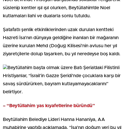
süslenip kentler ışıl ışıl olurken, Beytüllahim’de Noel
kutlamaları ilahi ve dualarla sonlu tutuldu.
Şatafatlı şenlik etkinliklerinden uzak durulan kentteki
Hazreti İsa’nın dünyaya geldiğine inanılan bir mağaranın
üzerine kurulan Mehd (Doğuş) Kilisesi’nin avlusu her yıl
ziyaretçilerle dolup taşarken, bu yıl neredeyse boş kaldı.
Beytüllahim başta olmak üzere Batı Şeria’daki Filistinli
Hristiyanlar, “İsrail’in Gazze Şeridi’nde çocuklara karşı bir
savaş sürdürürken, bayram kutlayamayacaklarını”
belirtiyor.
– “Beytüllahim yas kıyafetlerine büründü”
Beytüllahim Belediye Lideri Hanna Hananiya, AA
muhabirine yaptığı açıklamada, “İsa’nın doğum yeri bu yıl