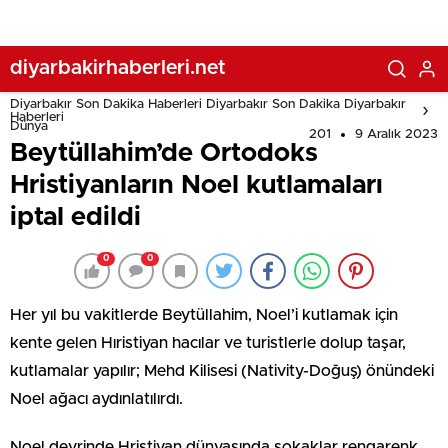
diyarbakirhaberleri.net
Diyarbakır Son Dakika Haberleri Diyarbakır Son Dakika Diyarbakır
Haberleri
Dünya
201
9 Aralık 2023
Beytüllahim’de Ortodoks
Hristiyanların Noel kutlamaları
iptal edildi
0
0
Her yıl bu vakitlerde Beytüllahim, Noel’i kutlamak için
kente gelen Hıristiyan hacılar ve turistlerle dolup taşar,
kutlamalar yapılır; Mehd Kilisesi (Nativity-Doğuş) önündeki
Noel ağacı aydınlatılırdı.
Noel devrinde Hristiyan dünyasında sokaklar rengarenk