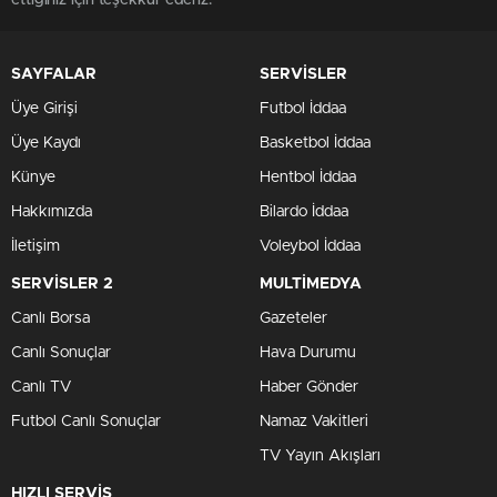
ettiğiniz için teşekkür ederiz.
SAYFALAR
SERVİSLER
Üye Girişi
Futbol İddaa
Üye Kaydı
Basketbol İddaa
Künye
Hentbol İddaa
Hakkımızda
Bilardo İddaa
İletişim
Voleybol İddaa
SERVİSLER 2
MULTİMEDYA
Canlı Borsa
Gazeteler
Canlı Sonuçlar
Hava Durumu
Canlı TV
Haber Gönder
Futbol Canlı Sonuçlar
Namaz Vakitleri
TV Yayın Akışları
HIZLI SERVİS