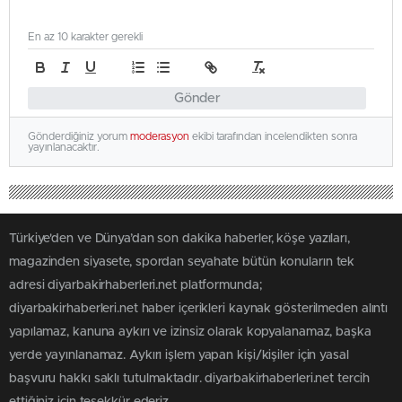
En az 10 karakter gerekli
Gönder
Gönderdiğiniz yorum
moderasyon
ekibi tarafından incelendikten sonra
yayınlanacaktır.
Türkiye'den ve Dünya’dan son dakika haberler, köşe yazıları,
magazinden siyasete, spordan seyahate bütün konuların tek
adresi diyarbakirhaberleri.net platformunda;
diyarbakirhaberleri.net haber içerikleri kaynak gösterilmeden alıntı
yapılamaz, kanuna aykırı ve izinsiz olarak kopyalanamaz, başka
yerde yayınlanamaz. Aykırı işlem yapan kişi/kişiler için yasal
başvuru hakkı saklı tutulmaktadır. diyarbakirhaberleri.net tercih