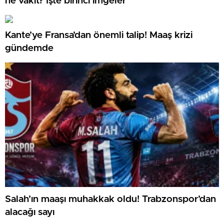
ne vakit? İşte birinci imgeler
Kante’ye Fransa’dan önemli talip! Maaş krizi
gündemde
Salah’ın maaşı muhakkak oldu! Trabzonspor’dan
alacağı sayı