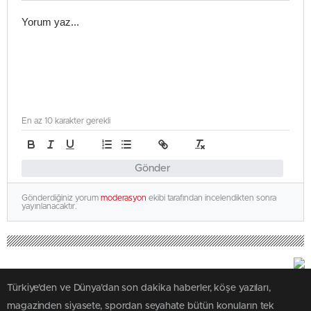
En az 10 karakter gerekli
Gönder
Gönderdiğiniz yorum
moderasyon
ekibi tarafından incelendikten sonra
yayınlanacaktır.
Türkiye'den ve Dünya’dan son dakika haberler, köşe yazıları,
magazinden siyasete, spordan seyahate bütün konuların tek