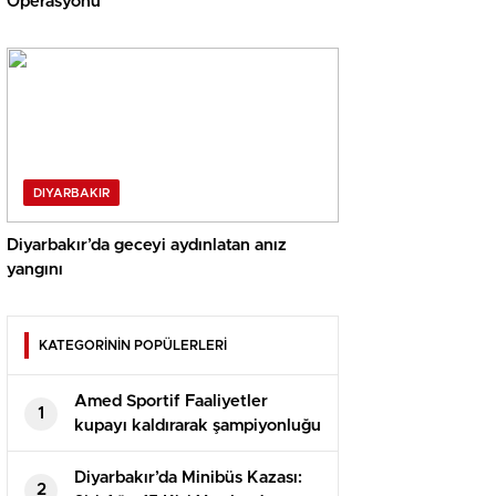
Operasyonu
DIYARBAKIR
Diyarbakır’da geceyi aydınlatan anız
yangını
KATEGORİNİN POPÜLERLERİ
Amed Sportif Faaliyetler
1
kupayı kaldırarak şampiyonluğu
kutladı
Diyarbakır’da Minibüs Kazası:
2