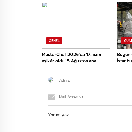
GENEL
GÜN
MasterChef 2026’da 17. isim
Bugünk
aşikâr oldu! 5 Ağustos ana
İstanbu
takıma kim girdi?
rüzgar 