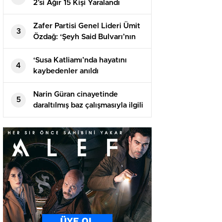
2’si Ağır 15 Kişi Yaralandı
Zafer Partisi Genel Lideri Ümit
3
Özdağ: ‘Şeyh Said Bulvarı’nın
üstünde Abdullah Öcalan
Meydanı olacak mı?’
‘Susa Katliamı’nda hayatını
4
kaybedenler anıldı
Narin Güran cinayetinde
5
daraltılmış baz çalışmasıyla ilgili
istenen ek rapor tamamlandı: 2
metre ve 1 dakika yanılma
olabilir