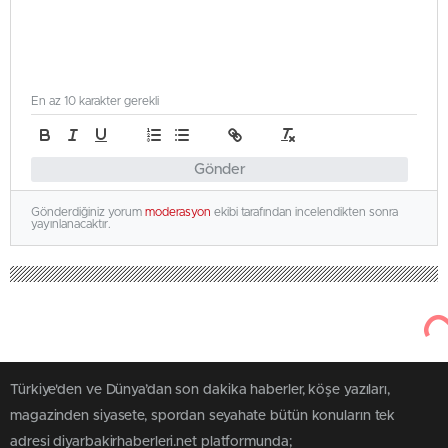
En az 10 karakter gerekli
Gönder
Gönderdiğiniz yorum
moderasyon
ekibi tarafından incelendikten sonra
yayınlanacaktır.
Türkiye'den ve Dünya’dan son dakika haberler, köşe yazıları,
magazinden siyasete, spordan seyahate bütün konuların tek
adresi diyarbakirhaberleri.net platformunda;