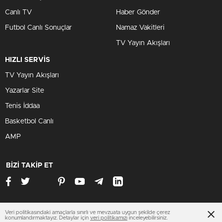
Canlı TV
Haber Gönder
Futbol Canlı Sonuçlar
Namaz Vakitleri
TV Yayın Akışları
HIZLI SERVİS
TV Yayın Akışları
Yazarlar Site
Tenis İddaa
Basketbol Canlı
AMP
BİZİ TAKİP ET
Veri politikasındaki amaçlarla sınırlı ve mevzuata uygun şekilde çerez
diyarbakirhaberleri.net
konumlandırmaktayız. Detaylar için
veri politikamızı
inceleyebilirsiniz.