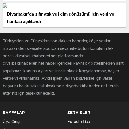
Diyarbakır’da sıfır atık ve iklim dönüşümü için yeni yol
haritası açıklandı
Türkiye'den ve Dünya’dan son dakika haberler, köşe yazıları,
magazinden siyasete, spordan seyahate bütün konuların tek
adresi diyarbakirhaberleri.net platformunda;
diyarbakirhaberleri.net haber içerikleri kaynak gösterilmeden alıntı
yapılamaz, kanuna aykırı ve izinsiz olarak kopyalanamaz, başka
yerde yayınlanamaz. Aykırı işlem yapan kişi/kişiler için yasal
başvuru hakkı saklı tutulmaktadır. diyarbakirhaberleri.net tercih
ettiğiniz için teşekkür ederiz.
SAYFALAR
SERVİSLER
Üye Girişi
Futbol İddaa