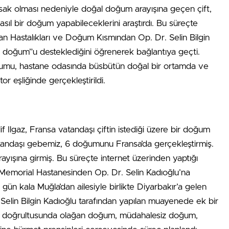
k olması nedeniyle doğal doğum arayışına geçen çift,
nasıl bir doğum yapabileceklerini araştırdı. Bu süreçte
n Hastalıkları ve Doğum Kısmından Op. Dr. Selin Bilgin
jik doğum”u desteklediğini öğrenerek bağlantıya geçti.
oğumu, hastane odasında büsbütün doğal bir ortamda ve
r eşliğinde gerçekleştirildi.
 Ilgaz, Fransa vatandaşı çiftin istediği üzere bir doğum
 vatandaşı gebemiz, 6 doğumunu Fransa’da gerçekleştirmiş.
rayışına girmiş. Bu süreçte internet üzerinden yaptığı
 Memorial Hastanesinden Op. Dr. Selin Kadıoğlu’na
ün kala Muğla’dan ailesiyle birlikte Diyarbakır’a gelen
. Selin Bilgin Kadıoğlu tarafından yapılan muayenede ek bir
ebi doğrultusunda olağan doğum, müdahalesiz doğum,