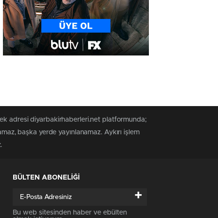
ek adresi diyarbakirhaberleri.net platformunda;
anamaz, başka yerde yayınlanamaz. Aykırı işlem
.
BÜLTEN ABONELİĞİ
+
Bu web sitesinden haber ve ebülten