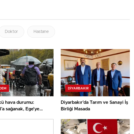
Doktor
Hastane
DEM
DIYARBAKIR
ü hava durumu:
Diyarbakır’da Tarım ve Sanayi İş
l’a sağanak, Ege’ye
Birliği Masada
uyarısı!