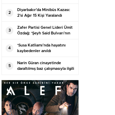
kutladı
Diyarbakır’da Minibüs Kazası:
2
2’si Ağır 15 Kişi Yaralandı
Zafer Partisi Genel Lideri Ümit
3
Özdağ: ‘Şeyh Said Bulvarı’nın
üstünde Abdullah Öcalan
Meydanı olacak mı?’
‘Susa Katliamı’nda hayatını
4
kaybedenler anıldı
Narin Güran cinayetinde
5
daraltılmış baz çalışmasıyla ilgili
istenen ek rapor tamamlandı: 2
metre ve 1 dakika yanılma
olabilir