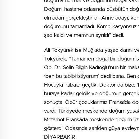
doğuma hürmet ve doğumun doğal vaktine
Doğum, hastane odasında büsbütün doğal 
olmadan gerçekleştirildi. Anne adayı, k
doğumunu tamamladı. Komplikasyonsuz v
şad kaldı ve memnun ayrıldı” dedi.
Ali Tokyürek ise Muğla’da yaşadıklarını v
Tokyürek, “Tamamen doğal bir doğum isted
Op. Dr. Selin Bilgin Kadıoğlu’nun bir ma
‘ben bu tabibi istiyorum’ dedi bana. Ben d
Hocayla irtibata geçtik. Doktor da bize, ‘b
buraya kadar geldik ve doğumun gerçekle
sonuçta. Öbür çocuklarımız Fransa’da do
vardı. Türkiye’de meskende doğum yasak.
Motamot Fransa’da meskende doğum üzer
gösterdi. Odasında sahiden güya evdeym
DİYARBAKIR