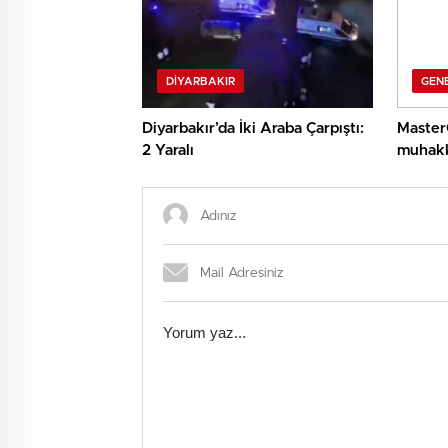
DIYARBAKIR
GEN
Diyarbakır’da İki Araba Çarpıştı:
Master
2 Yaralı
muhakk
girdi?