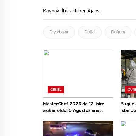
Kaynak: İhlas Haber Ajansı
Diyarbakır
Doğal
Doğum
GENEL
GÜN
MasterChef 2026’da 17. isim
Bugünk
aşikâr oldu! 5 Ağustos ana
İstanbu
takıma kim girdi?
rüzgar 