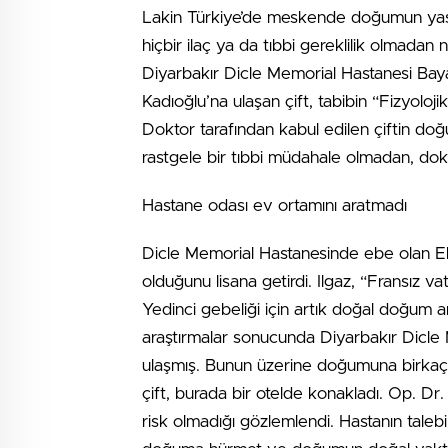
Lakin Türkiye’de meskende doğumun yasa
hiçbir ilaç ya da tıbbi gereklilik olmadan 
Diyarbakır Dicle Memorial Hastanesi Baya
Kadıoğlu’na ulaşan çift, tabibin “Fizyolo
Doktor tarafından kabul edilen çiftin d
rastgele bir tıbbi müdahale olmadan, dokto
Hastane odası ev ortamını aratmadı
Dicle Memorial Hastanesinde ebe olan Elif
olduğunu lisana getirdi. Ilgaz, “Fransız
Yedinci gebeliği için artık doğal doğum a
araştırmalar sonucunda Diyarbakır Dicle
ulaşmış. Bunun üzerine doğumuna birkaç g
çift, burada bir otelde konakladı. Op. Dr
risk olmadığı gözlemlendi. Hastanın tal