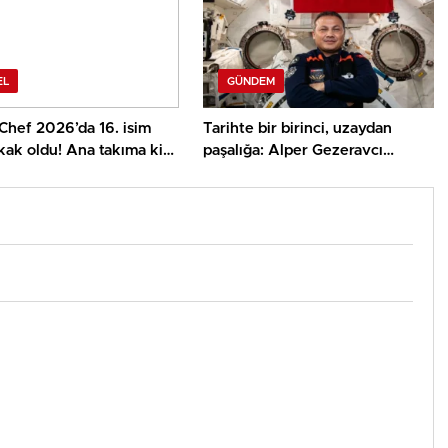
EL
GÜNDEM
Chef 2026’da 16. isim
Tarihte bir birinci, uzaydan
ak oldu! Ana takıma kim
paşalığa: Alper Gezeravcı
Tuğgeneralliğe terfi etti