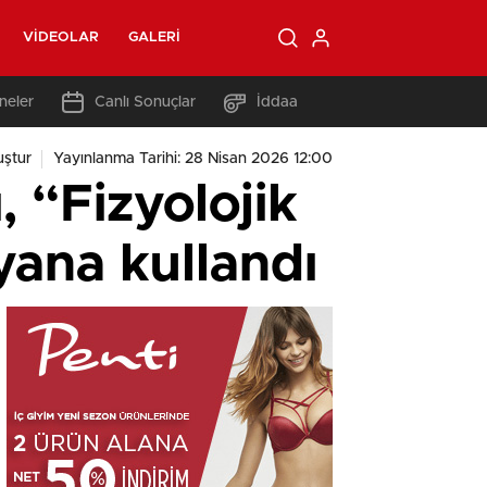
VIDEOLAR
GALERI
neler
Canlı Sonuçlar
İddaa
ştur
Yayınlanma Tarihi: 28 Nisan 2026 12:00
 “Fizyolojik
yana kullandı