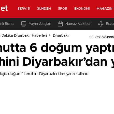
net
SERVIS
GÜNDEM
SPOR
EKONOMI
MAGAZIN
nlı Borsa
Yayın Akışları
Namaz Vakitleri
Ecza
 Dakika Diyarbakır Haberleri
Diyarbakır
56 kez okunmu
utta 6 doğum yaptı,
ini Diyarbakır’dan 