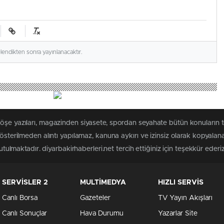
elendikten sonra yayınlanacaktır.
öşe yazıları, magazinden siyasete, spordan seyahate bütün konuların t
gösterilmeden alıntı yapılamaz, kanuna aykırı ve izinsiz olarak kopyal
utulmaktadır. diyarbakirhaberleri.net tercih ettiğiniz için teşekkür ederiz
SERVİSLER 2
MULTİMEDYA
HIZLI SERVİS
Canlı Borsa
Gazeteler
TV Yayın Akışları
Canlı Sonuçlar
Hava Durumu
Yazarlar Site