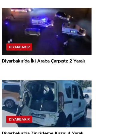
DIYARBAKIR
Diyarbakır’da İki Araba Çarpıştı: 2 Yaralı
DIYARBAKIR
Diyarbakır’da Zincirleme Kaza: 4 Yaralı