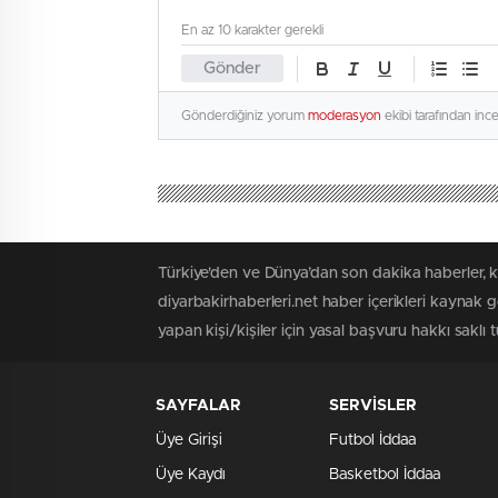
En az 10 karakter gerekli
Gönder
Gönderdiğiniz yorum
moderasyon
ekibi tarafından inc
Türkiye'den ve Dünya’dan son dakika haberler, k
diyarbakirhaberleri.net haber içerikleri kaynak 
yapan kişi/kişiler için yasal başvuru hakkı saklı t
SAYFALAR
SERVİSLER
Üye Girişi
Futbol İddaa
Üye Kaydı
Basketbol İddaa