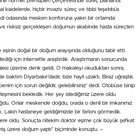
 hürmet prensipleri çerçevesinde süreç planlandı.
kaidelerde, hiçbir invaziv süreç ve tıbbi teşebbüs
endi odasında mesken konforuna yakın bir ortamda
e risksiz gerçekleşen doğumun akabinde hasta süreçten
e eşinin doğal bir doğum arayışında olduğunu tabir etti.
iği için internette araştırdık. Araştırmanın sonucunda
kalesi üzerine denk geldi. O makaleyi okuduktan sonra,
e baktım Diyarbakır’dadır, bize hayli uzaktı. Biraz uğraştık.
enim için sorun değildir, gelebilirsiniz’ dedi. Otobüse binip
şmesini bekledik. Her şey istediğimiz üzere oldu
ğdu. Onlar meskende doğdu, orada o denli bir imkanımız
 Lakin hastaneye geldiğimizde bir farkını görmedik.
e oldu. Sonuçta nitekim doktor eşime çok büyük şefkat
iş üzere doğum yaptı” biçiminde konuştu. –