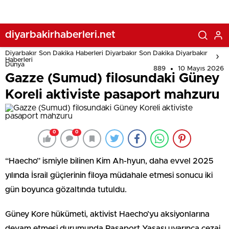
diyarbakirhaberleri.net
Diyarbakır Son Dakika Haberleri Diyarbakır Son Dakika Diyarbakır
Haberleri
Dünya
889
10 Mayıs 2026
Gazze (Sumud) filosundaki Güney
Koreli aktiviste pasaport mahzuru
0
0
“Haecho” ismiyle bilinen Kim Ah-hyun, daha evvel 2025
yılında İsrail güçlerinin filoya müdahale etmesi sonucu iki
gün boyunca gözaltında tutuldu.
Güney Kore hükümeti, aktivist Haecho’yu aksiyonlarına
devam etmesi durumunda Pasaport Yasası uyarınca cezai