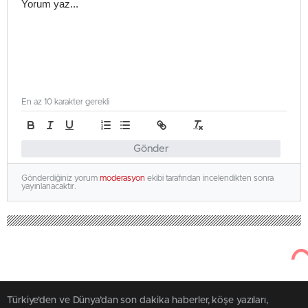
En az 10 karakter gerekli
Gönder
Gönderdiğiniz yorum
moderasyon
ekibi tarafından incelendikten sonra
yayınlanacaktır.
Türkiye'den ve Dünya’dan son dakika haberler, köşe yazıları,