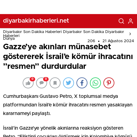
diyarbakirhaberleri.net
Diyarbakır Son Dakika Haberleri Diyarbakır Son Dakika Diyarbakır
Haberleri
Dünya
206
21 Ağustos 2024
Gazze’ye akınları münasebet
göstererek İsrail’e kömür ihracatını
”resmen” durdurdular
0
0
Cumhurbaşkanı Gustavo Petro, X toplumsal medya
platformundan İsrail’e kömür ihracatını resmen yasaklayan
kararnameyi paylaştı.
İsrail’in Gazze’ye yönelik akınlarına reaksiyon gösteren
Petro, “Filistinli çocukları öldürmek için Kolombiya kömürü