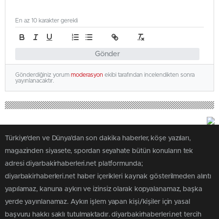
En az 10 karakter gerekli
Gönder
Gönderdiğiniz yorum
moderasyon
ekibi tarafından incelendikten sonra
yayınlanacaktır.
Türkiye'den ve Dünya’dan son dakika haberler, köşe yazıları,
magazinden siyasete, spordan seyahate bütün konuların tek
adresi diyarbakirhaberleri.net platformunda;
diyarbakirhaberleri.net haber içerikleri kaynak gösterilmeden alıntı
yapılamaz, kanuna aykırı ve izinsiz olarak kopyalanamaz, başka
yerde yayınlanamaz. Aykırı işlem yapan kişi/kişiler için yasal
başvuru hakkı saklı tutulmaktadır. diyarbakirhaberleri.net tercih