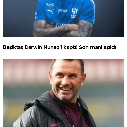
Beşiktaş Darwin Nunez’i kaptı! Son mani aşıldı