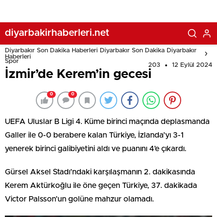
diyarbakirhaberleri.net
Diyarbakır Son Dakika Haberleri Diyarbakır Son Dakika Diyarbakır
Haberleri
Spor
203
12 Eylül 2024
İzmir’de Kerem’in gecesi
0
0
UEFA Uluslar B Ligi 4. Küme birinci maçında deplasmanda
Galler ile 0-0 berabere kalan Türkiye, İzlanda’yı 3-1
yenerek birinci galibiyetini aldı ve puanını 4’e çıkardı.
Gürsel Aksel Stadı’ndaki karşılaşmanın 2. dakikasında
Kerem Aktürkoğlu ile öne geçen Türkiye, 37. dakikada
Victor Palsson’un golüne mahzur olamadı.