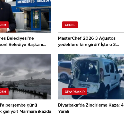
DEM
GENEL
es Belediyesi’ne
MasterChef 2026 3 Ağustos
yon! Belediye Başkanı
yedeklere kim girdi? İşte o 3
gözaltında
isim
DEM
DIYARBAKIR
ul’a perşembe günü
Diyarbakır’da Zincirleme Kaza: 4
k geliyor! Marmara ikazda
Yaralı