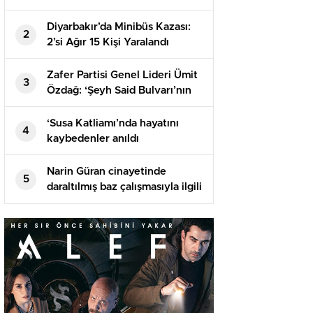
kutladı
Diyarbakır’da Minibüs Kazası:
2
2’si Ağır 15 Kişi Yaralandı
Zafer Partisi Genel Lideri Ümit
3
Özdağ: ‘Şeyh Said Bulvarı’nın
üstünde Abdullah Öcalan
Meydanı olacak mı?’
‘Susa Katliamı’nda hayatını
4
kaybedenler anıldı
Narin Güran cinayetinde
5
daraltılmış baz çalışmasıyla ilgili
istenen ek rapor tamamlandı: 2
metre ve 1 dakika yanılma
olabilir