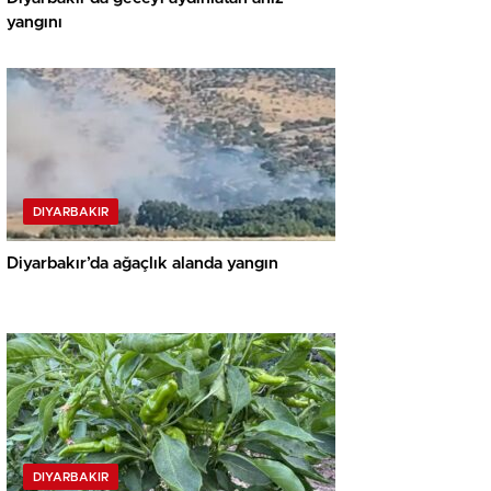
yangını
DIYARBAKIR
Diyarbakır’da ağaçlık alanda yangın
DIYARBAKIR