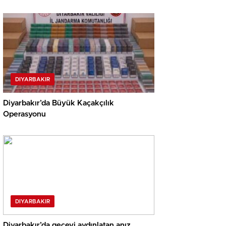
DIYARBAKIR
Diyarbakır’da Büyük Kaçakçılık
Operasyonu
DIYARBAKIR
Diyarbakır’da geceyi aydınlatan anız