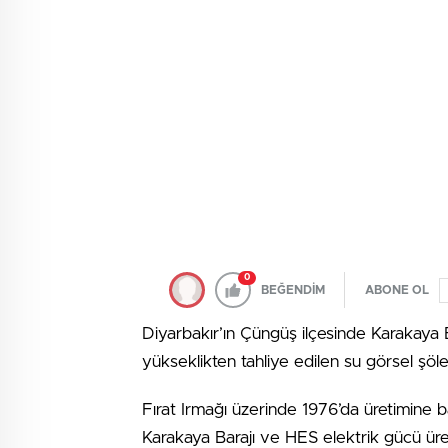
0
BEĞENDİM
ABONE OL
Diyarbakır’ın Çüngüş ilçesinde Karakaya 
yükseklikten tahliye edilen su görsel şöl
Fırat Irmağı üzerinde 1976’da üretimine
Karakaya Barajı ve HES elektrik gücü üret