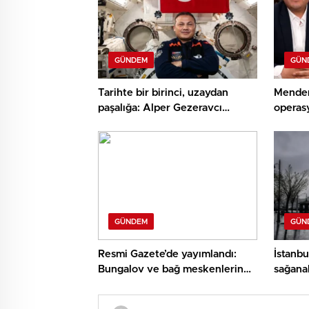
GÜNDEM
GÜN
Tarihte bir birinci, uzaydan
Mender
paşalığa: Alper Gezeravcı
operas
Tuğgeneralliğe terfi etti
Çiçek 
GÜNDEM
GÜN
Resmi Gazete’de yayımlandı:
İstanb
Bungalov ve bağ meskenlerinde
sağana
arazi kaidesi değişti!