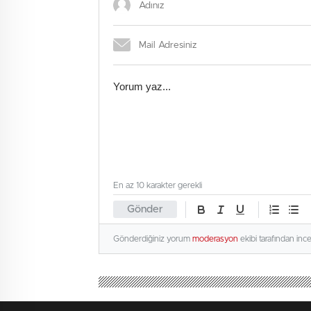
En az 10 karakter gerekli
Gönder
Gönderdiğiniz yorum
moderasyon
ekibi tarafından inc