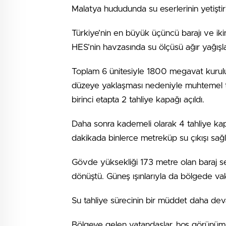
Malatya hududunda su eserlerinin yetiştir
Türkiye’nin en büyük üçüncü barajı ve iki
HES’nin havzasında su ölçüsü ağır yağışl
Toplam 6 ünitesiyle 1800 megavat kurulu
düzeye yaklaşması nedeniyle muhtemel taşk
birinci etapta 2 tahliye kapağı açıldı.
Daha sonra kademeli olarak 4 tahliye ka
dakikada binlerce metreküp su çıkışı sağl
Gövde yüksekliği 173 metre olan baraj se
dönüştü. Güneş ışınlarıyla da bölgede v
Su tahliye sürecinin bir müddet daha de
Bölgeye gelen vatandaşlar, hoş görünüm o