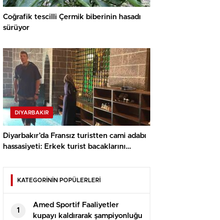
Coğrafik tescilli Çermik biberinin hasadı
sürüyor
DIYARBAKIR
Diyarbakır’da Fransız turistten cami adabı
hassasiyeti: Erkek turist bacaklarını
tülbentle kapattı
KATEGORİNİN POPÜLERLERİ
Amed Sportif Faaliyetler
1
kupayı kaldırarak şampiyonluğu