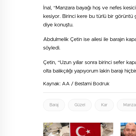
İnal, “Manzara bayağı hoş ve nefes kesici
kesiyor. Birinci kere bu türlü bir görün
diye konuştu.
Abdulmelik Çetin ise ailesi ile barajın kap
söyledi.
Çetin, “Uzun yıllar sonra birinci sefer ka
olta balıkçılığı yapıyorum lakin barajı hiçb
Kaynak: AA / Bestami Bodruk
Baraj
Güzel
Kar
Manza