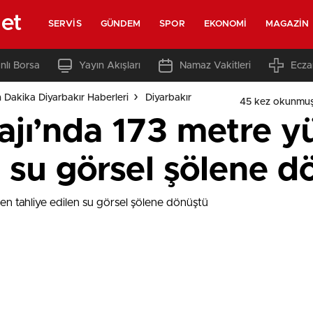
net
SERVIS
GÜNDEM
SPOR
EKONOMI
MAGAZIN
nlı Borsa
Yayın Akışları
Namaz Vakitleri
Ecza
 Dakika Diyarbakır Haberleri
Diyarbakır
45 kez okunmuş
ajı’nda 173 metre y
n su görsel şölene 