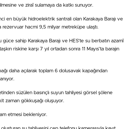
ilmesine ve ziraî sulamaya da katkı sunuyor.
nci en büyük hidroelektrik santrali olan Karakaya Barajı ve
a rezervuar hacmi 9,5 milyar metreküpe ulaştı.
 güce sahip Karakaya Barajı ve HES’te su berbatın azamî
ın riskine karşı 7 yıl ortadan sonra 11 Mayıs’ta barajın
pağı daha açılarak toplam 6 dolusavak kapağından
anıyor.
tinden süzülen basınçlı suyun tahliyesi görsel şölene
akit zaman gökkuşağı oluşuyor.
vam etmesi bekleniyor.
luşturan su tahliyesini cep telefonu kamerasıyla kayıt