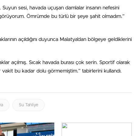
. Suyun sesi, havada uçuşan damlalar insanın nefesini
tü görüyorum. Ömrümde bu türlü bir şeye şahit olmadım.”
aklarının açıldığını duyunca Malatya’dan bölgeye geldiklerini
paklar açılmış. Sıcak havada burası çok serin. Sportif olarak
ir vakit bu kadar dolu görmemiştim.” tabirlerini kullandı.
ra
Su Tahliye