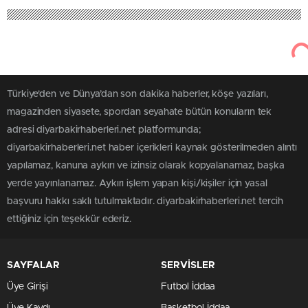
Türkiye'den ve Dünya’dan son dakika haberler, köşe yazıları,
magazinden siyasete, spordan seyahate bütün konuların tek
adresi diyarbakirhaberleri.net platformunda;
diyarbakirhaberleri.net haber içerikleri kaynak gösterilmeden alıntı
yapılamaz, kanuna aykırı ve izinsiz olarak kopyalanamaz, başka
yerde yayınlanamaz. Aykırı işlem yapan kişi/kişiler için yasal
başvuru hakkı saklı tutulmaktadır. diyarbakirhaberleri.net tercih
ettiğiniz için teşekkür ederiz.
SAYFALAR
SERVİSLER
Üye Girişi
Futbol İddaa