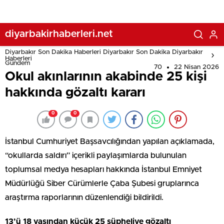
diyarbakirhaberleri.net
Diyarbakır Son Dakika Haberleri Diyarbakır Son Dakika Diyarbakır
Haberleri
Gündem
70
22 Nisan 2026
Okul akınlarının akabinde 25 kişi
hakkında gözaltı kararı
0
0
İstanbul Cumhuriyet Başsavcılığından yapılan açıklamada,
“okullarda saldırı” içerikli paylaşımlarda bulunulan
toplumsal medya hesapları hakkında İstanbul Emniyet
Müdürlüğü Siber Cürümlerle Çaba Şubesi gruplarınca
araştırma raporlarının düzenlendiği bildirildi.
13’ü 18 yaşından küçük 25 şüpheliye gözaltı