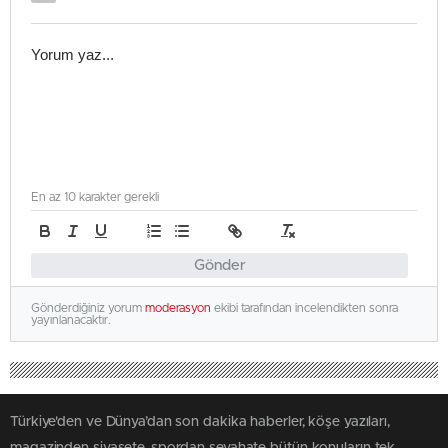
En az 10 karakter gerekli
Gönder
Gönderdiğiniz yorum
moderasyon
ekibi tarafından incelendikten sonra
yayınlanacaktır.
Türkiye'den ve Dünya’dan son dakika haberler, köşe yazıları,
magazinden siyasete, spordan seyahate bütün konuların tek