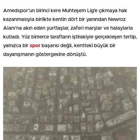
Amedspor’un birinci kere Muhteşem Lig’e çıkmaya hak
kazanmasıyla birlikte kentin dört bir yanından Newroz
Alanı’na akın eden yurttaşlar, zaferi marşlar ve halaylarla
kutladı. Yüz binlerce taraftarın iştirakiyle gerçekleşen tertip,
yalnızca bir
spor
başarısı değil, kentteki büyük bir
dayanışmanın göstergesine dönüştü.