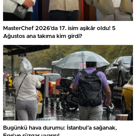
MasterChef 2026’da 17. isim aşikâr oldu! 5
Ağustos ana takıma kim girdi?
Bugünkü hava durumu: İstanbul’a sağanak,
Ege’ye rüzgar uyarısı!